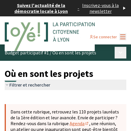
Suivez l'actualité de la
Inscrivez-vous à la
-
démocratie locale à Lyon
newsletter
Menu
Se connecter
Menu p
Budget participatif #1
/
Où en sont les projets
Où en sont les projets
Filtrer et rechercher
Passer la carte
Leaflet
|
©
OpenStreetMap
contributors
L'élément suivant est une carte qui présente les éléments 
+
Dans cette rubrique, retrouvez les 110 projets lauréats
−
de la 1ère édition et leur avancée. Envie de participer ?
Rendez-vous dans la rubrique
Agenda
, une réunion,
(S'ouvre dans un nouve
un atelier ou une inauguration sont peut-être bientôt