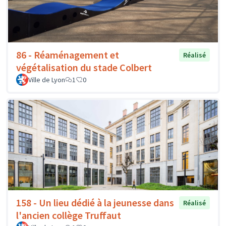
86 - Réaménagement et
Réalisé
végétalisation du stade Colbert
Ville de Lyon
1
0
158 - Un lieu dédié à la jeunesse dans
Réalisé
l'ancien collège Truffaut