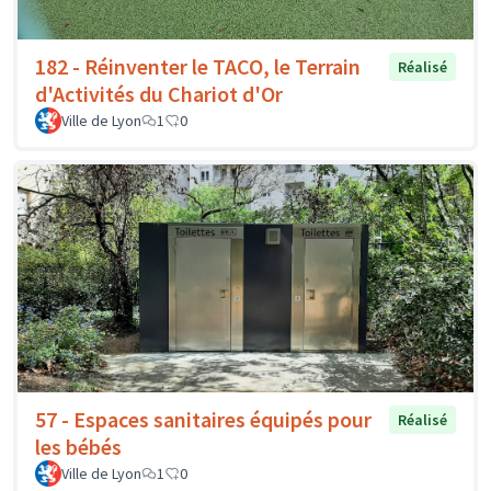
182 - Réinventer le TACO, le Terrain
Réalisé
d'Activités du Chariot d'Or
Ville de Lyon
1
0
57 - Espaces sanitaires équipés pour
Réalisé
les bébés
Ville de Lyon
1
0