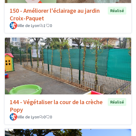
150 - Améliorer l'éclairage au jardin
Réalisé
Croix-Paquet
Ville de Lyon
1
0
144 - Végétaliser la cour de la crèche
Réalisé
Popy
Ville de Lyon
0
0