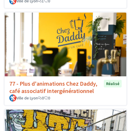
Ville de Lyon
1
0
77 - Plus d'animations Chez Daddy,
Réalisé
café associatif intergénérationnel
Ville de Lyon
0
0