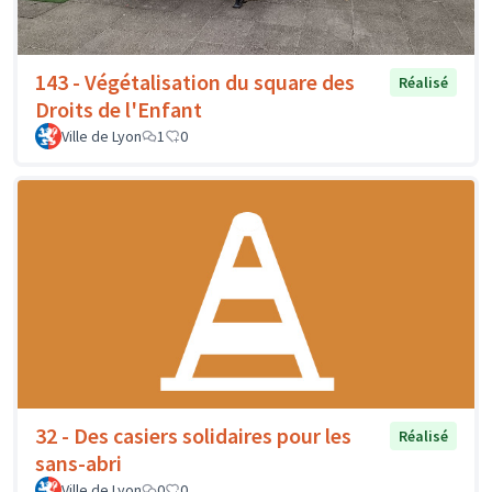
143 - Végétalisation du square des
Réalisé
Droits de l'Enfant
Ville de Lyon
1
0
32 - Des casiers solidaires pour les
Réalisé
sans-abri
Ville de Lyon
0
0