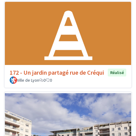
172 - Un jardin partagé rue de Créqui
Réalisé
Ville de Lyon
0
0