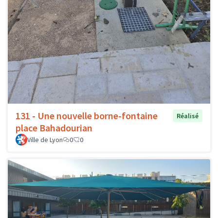
131 - Une nouvelle borne-fontaine
Réalisé
place Bahadourian
Ville de Lyon
0
0