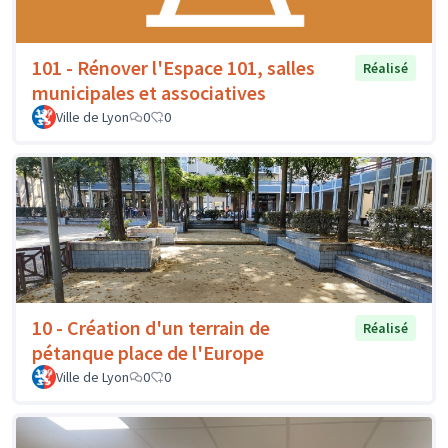
101 - Rénover l'Espace 101, salles
Réalisé
municipales et associatives
Ville de Lyon
0
0
10 - Création d'un terrain de
Réalisé
pétanque place de l'Europe
Ville de Lyon
0
0