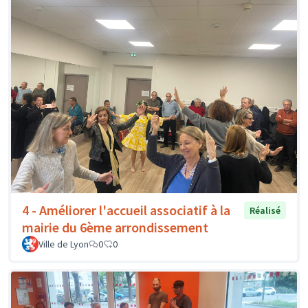
4 - Améliorer l'accueil associatif à la
Réalisé
mairie du 6ème arrondissement
Ville de Lyon
0
0