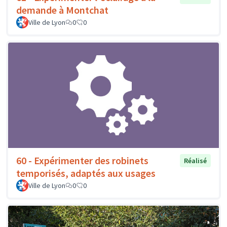
demande à Montchat
Ville de Lyon
0
0
60 - Expérimenter des robinets
Réalisé
temporisés, adaptés aux usages
Ville de Lyon
0
0