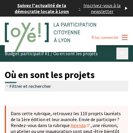
Suivez l'actualité de la
Inscrivez-vous à la
-
démocratie locale à Lyon
newsletter
Menu
Se connecter
Menu p
Budget participatif #1
/
Où en sont les projets
Où en sont les projets
Filtrer et rechercher
Passer la carte
Leaflet
|
©
OpenStreetMap
contributors
L'élément suivant est une carte qui présente les éléments 
+
Dans cette rubrique, retrouvez les 110 projets lauréats
−
de la 1ère édition et leur avancée. Envie de participer ?
Rendez-vous dans la rubrique
Agenda
, une réunion,
(S'ouvre dans un nouve
un atelier ou une inauguration sont peut-être bientôt