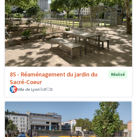
85 - Réaménagement du jardin du
Réalisé
Sacré-Coeur
Ville de Lyon
0
0