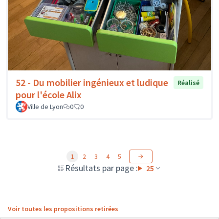
52 - Du mobilier ingénieux et ludique
Réalisé
pour l'école Alix
Ville de Lyon
0
0
1
2
3
4
5
Résultats par page :
25
Voir toutes les propositions retirées