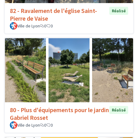
82 - Ravalement de l'église Saint-
Réalisé
Pierre de Vaise
Ville de Lyon
0
0
80 - Plus d'équipements pour le jardin
Réalisé
Gabriel Rosset
Ville de Lyon
0
0