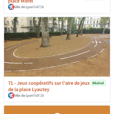
place Morel
Ville de Lyon
0
0
71 - Jeux coopératifs sur l'aire de jeux
Réalisé
de la place Lyautey
Ville de Lyon
0
0