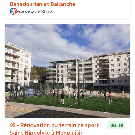
Bahadourian et Ballanche
Ville de Lyon
2
0
95 - Rénovation du terrain de sport
Réalisé
Saint Hippolyte à Monplaisir