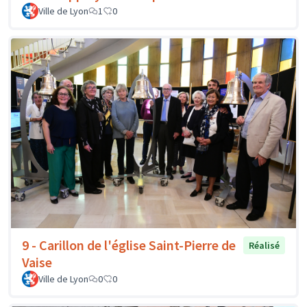
Ville de Lyon
1
0
9 - Carillon de l'église Saint-Pierre de
Réalisé
Vaise
Ville de Lyon
0
0