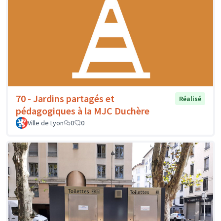
70 - Jardins partagés et
Réalisé
pédagogiques à la MJC Duchère
Ville de Lyon
0
0