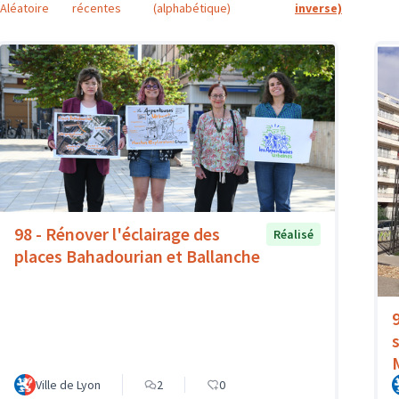
Aléatoire
récentes
(alphabétique)
inverse)
98 - Rénover l'éclairage des
Réalisé
places Bahadourian et Ballanche
Ville de Lyon
2
0