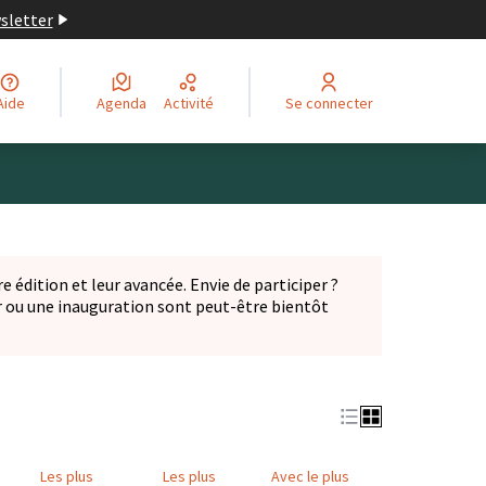
wsletter
Aide
Agenda
Activité
Se connecter
Leaflet
|
©
OpenStreetMap
contributors
ge comme des points de carte. L'élément peut être utilisé ave
e édition et leur avancée. Envie de participer ?
er ou une inauguration sont peut-être bientôt
nglet)
Les plus
Les plus
Avec le plus