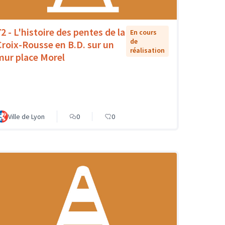
72 - L'histoire des pentes de la
En cours
de
Croix-Rousse en B.D. sur un
réalisation
mur place Morel
Ville de Lyon
0
0