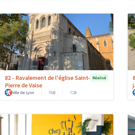
82 - Ravalement de l'église Saint-
Réalisé
Pierre de Vaise
Ville de Lyon
0
0