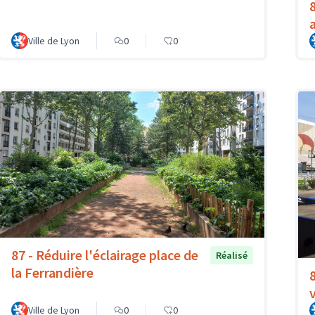
Ville de Lyon
0
0
87 - Réduire l'éclairage place de
Réalisé
la Ferrandière
Ville de Lyon
0
0