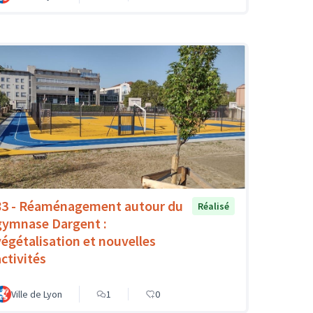
83 - Réaménagement autour du
Réalisé
gymnase Dargent :
végétalisation et nouvelles
activités
Ville de Lyon
1
0