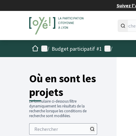
Suivez l'
Accueil
Menu principal
Menu utilisat
/
Budget participatif #1
/
Passer
L'élémen
+
−
Où en sont les
projets
Le formulaire ci-dessous filtre
dynamiquement les résultats de la
recherche lorsque les conditions de
recherche sont modifiées.