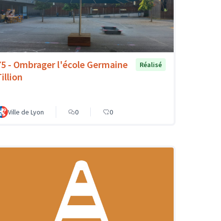
75 - Ombrager l'école Germaine
Réalisé
illion
Ville de Lyon
0
0