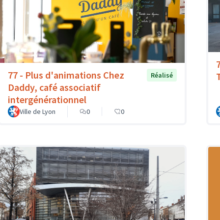
77 - Plus d'animations Chez
T
Réalisé
Daddy, café associatif
intergénérationnel
Ville de Lyon
0
0