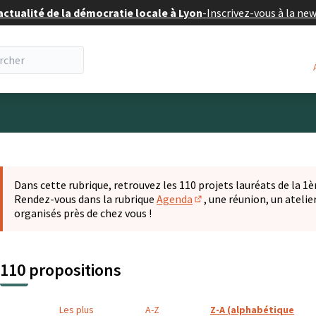
actualité de la démocratie locale à Lyon
-
Inscrivez-vous à la ne
eur
 la carte
t suivant est une carte qui présente les éléments de cette pa
Dans cette rubrique, retrouvez les 110 projets lauréats de la 1èr
Rendez-vous dans la rubrique
Agenda
, une réunion, un ateli
(S'ouvre dans un nouvel o
organisés près de chez vous !
110 propositions
Les plus
A-Z
Z-A (alphabétique