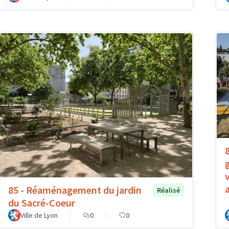
85 - Réaménagement du jardin
Réalisé
du Sacré-Coeur
Ville de Lyon
0
0