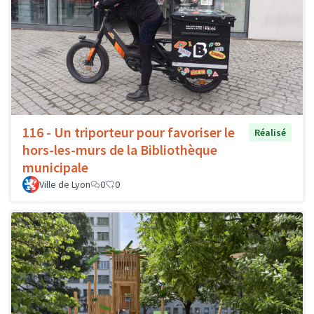
116 - Un triporteur pour favoriser le
Réalisé
hors-les-murs de la Bibliothèque
municipale
Ville de Lyon
0
0