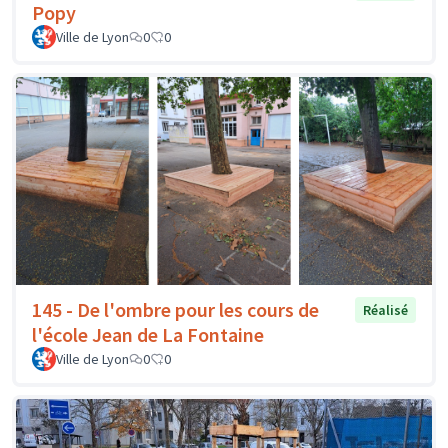
Popy
Ville de Lyon
0
0
145 - De l'ombre pour les cours de
Réalisé
l'école Jean de La Fontaine
Ville de Lyon
0
0