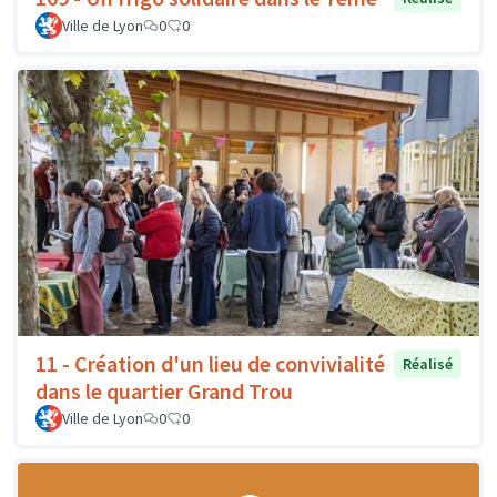
Ville de Lyon
0
0
11 - Création d'un lieu de convivialité
Réalisé
dans le quartier Grand Trou
Ville de Lyon
0
0