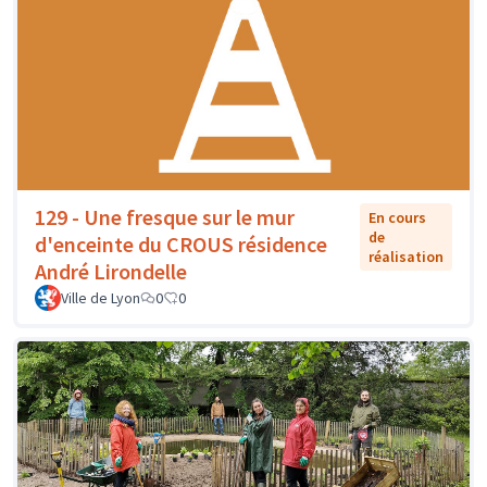
129 - Une fresque sur le mur
En cours
de
d'enceinte du CROUS résidence
réalisation
André Lirondelle
Ville de Lyon
0
0