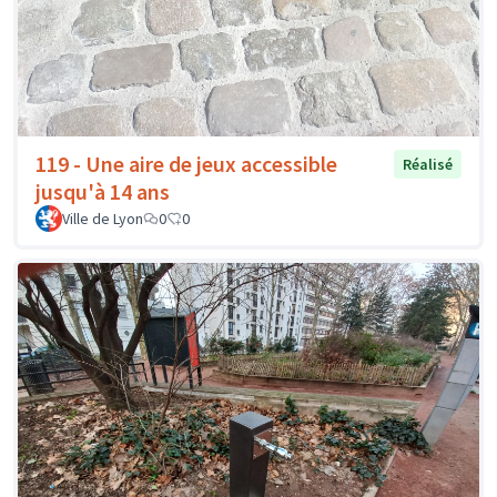
119 - Une aire de jeux accessible
Réalisé
jusqu'à 14 ans
Ville de Lyon
0
0