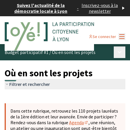
Suivez l'actualité de la
Inscrivez-vous à la
-
démocratie locale à Lyon
newsletter
Menu
Se connecter
Menu p
Budget participatif #1
/
Où en sont les projets
Où en sont les projets
Filtrer et rechercher
Passer la carte
Leaflet
|
©
OpenStreetMap
contributors
L'élément suivant est une carte qui présente les éléments 
+
Dans cette rubrique, retrouvez les 110 projets lauréats
−
de la 1ère édition et leur avancée. Envie de participer ?
Rendez-vous dans la rubrique
Agenda
, une réunion,
(S'ouvre dans un nouve
un atelier ou une inauguration sont peut-être bientôt