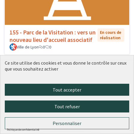
155 - Parc de la Visitation : vers un
En cours de
réalisation
nouveau lieu d'accueil associatif
Ville de Lyon
0
0
Ce site utilise des cookies et vous donne le contrôle sur ceux
que vous souhaitez activer
Tout accepter
Tout refuser
Personnaliser
156 - Des artistes dans l'école : un
En cours
Politique de confidentialité