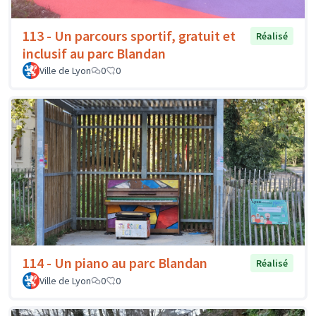
113 - Un parcours sportif, gratuit et
Réalisé
inclusif au parc Blandan
Ville de Lyon
0
0
114 - Un piano au parc Blandan
Réalisé
Ville de Lyon
0
0