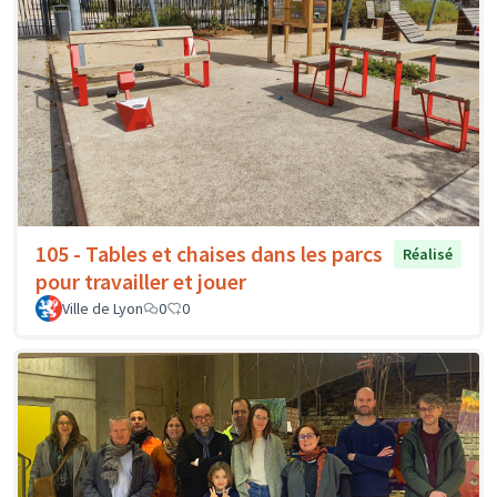
105 - Tables et chaises dans les parcs
Réalisé
pour travailler et jouer
Ville de Lyon
0
0