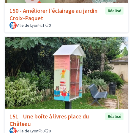
150 - Améliorer l'éclairage au jardin
Réalisé
Croix-Paquet
Ville de Lyon
1
0
151 - Une boîte à livres place du
Réalisé
Château
Ville de Lyon
0
0