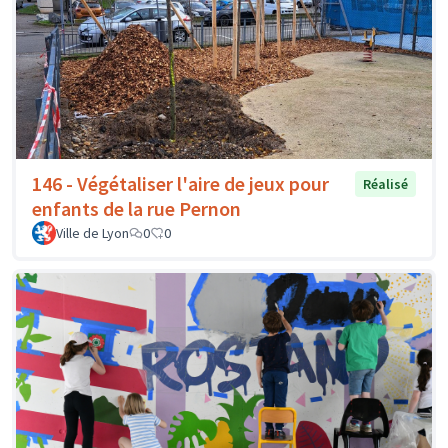
146 - Végétaliser l'aire de jeux pour
Réalisé
enfants de la rue Pernon
Ville de Lyon
0
0