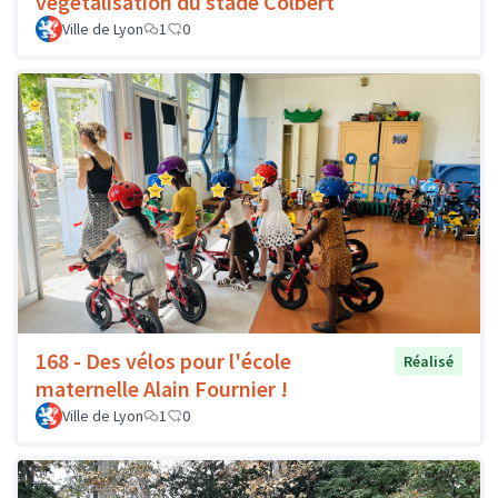
végétalisation du stade Colbert
Ville de Lyon
1
0
168 - Des vélos pour l'école
Réalisé
maternelle Alain Fournier !
Ville de Lyon
1
0