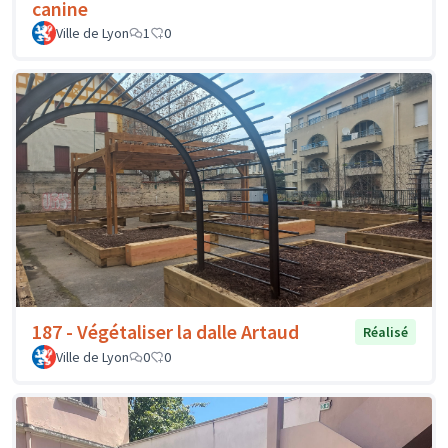
canine
Ville de Lyon
1
0
187 - Végétaliser la dalle Artaud
Réalisé
Ville de Lyon
0
0