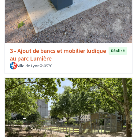
3 - Ajout de bancs et mobilier ludique
Réalisé
au parc Lumière
Ville de Lyon
0
0