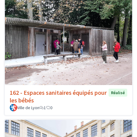
162 - Espaces sanitaires équipés pour
Réalisé
les bébés
Ville de Lyon
1
0