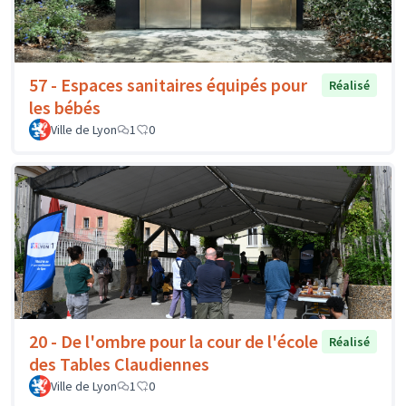
57 - Espaces sanitaires équipés pour
Réalisé
les bébés
Ville de Lyon
1
0
20 - De l'ombre pour la cour de l'école
Réalisé
des Tables Claudiennes
Ville de Lyon
1
0