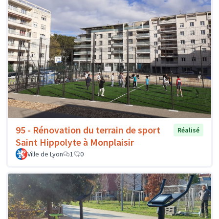
95 - Rénovation du terrain de sport
Réalisé
Saint Hippolyte à Monplaisir
Ville de Lyon
1
0