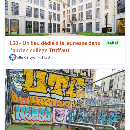
158 - Un lieu dédié à la jeunesse dans
Réalisé
l'ancien collège Truffaut
Ville de Lyon
1
0