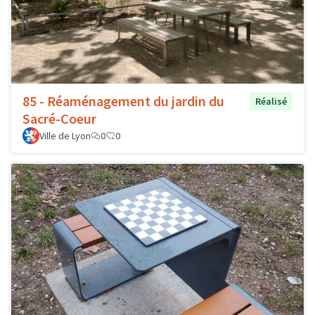
85 - Réaménagement du jardin du
Réalisé
Sacré-Coeur
Ville de Lyon
0
0