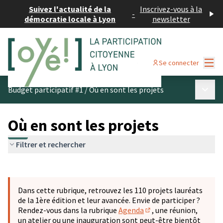
Suivez l'actualité de la
Inscrivez-vous à la
-
démocratie locale à Lyon
newsletter
Menu
Se connecter
Menu p
Budget participatif #1
/
Où en sont les projets
Où en sont les projets
Filtrer et rechercher
Passer la carte
Leaflet
|
©
OpenStreetMap
contributors
L'élément suivant est une carte qui présente les éléments 
+
Dans cette rubrique, retrouvez les 110 projets lauréats
−
de la 1ère édition et leur avancée. Envie de participer ?
Rendez-vous dans la rubrique
Agenda
, une réunion,
(S'ouvre dans un nouve
un atelier ou une inauguration sont peut-être bientôt