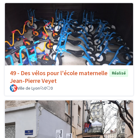
49 - Des vélos pour l'école maternelle
Réalisé
Jean-Pierre Veyet
Ville de Lyon
0
0