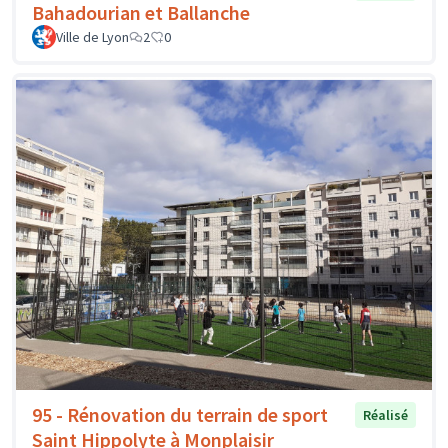
Bahadourian et Ballanche
Ville de Lyon
2
0
95 - Rénovation du terrain de sport
Réalisé
Saint Hippolyte à Monplaisir