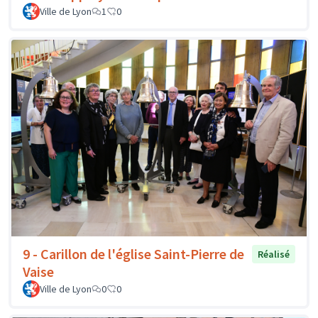
Ville de Lyon
1
0
9 - Carillon de l'église Saint-Pierre de
Réalisé
Vaise
Ville de Lyon
0
0