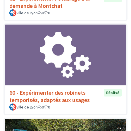
demande à Montchat
Ville de Lyon
0
0
60 - Expérimenter des robinets
Réalisé
temporisés, adaptés aux usages
Ville de Lyon
0
0