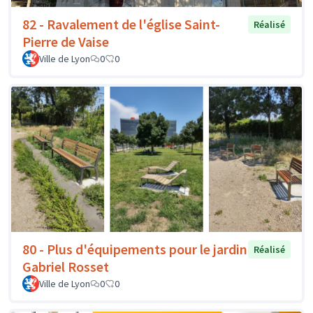
82 - Ravalement de l'église Saint-
Réalisé
Pierre de Vaise
Ville de Lyon
0
0
80 - Plus d'équipements pour le jardin
Réalisé
Gabriel Rosset
Ville de Lyon
0
0