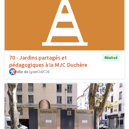
70 - Jardins partagés et
Réalisé
pédagogiques à la MJC Duchère
Ville de Lyon
0
0