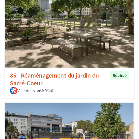
85 - Réaménagement du jardin du
Réalisé
Sacré-Coeur
Ville de Lyon
0
0