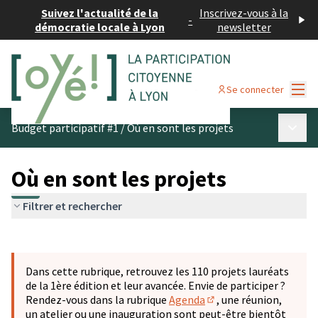
Suivez l'actualité de la
Inscrivez-vous à la
-
démocratie locale à Lyon
newsletter
Menu
Se connecter
Menu p
Budget participatif #1
/
Où en sont les projets
Où en sont les projets
Filtrer et rechercher
Passer la carte
Leaflet
|
©
OpenStreetMap
contributors
L'élément suivant est une carte qui présente les éléments 
+
Dans cette rubrique, retrouvez les 110 projets lauréats
−
de la 1ère édition et leur avancée. Envie de participer ?
Rendez-vous dans la rubrique
Agenda
, une réunion,
(S'ouvre dans un nouve
un atelier ou une inauguration sont peut-être bientôt