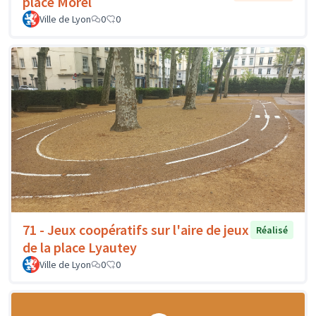
place Morel
Ville de Lyon
0
0
71 - Jeux coopératifs sur l'aire de jeux
Réalisé
de la place Lyautey
Ville de Lyon
0
0