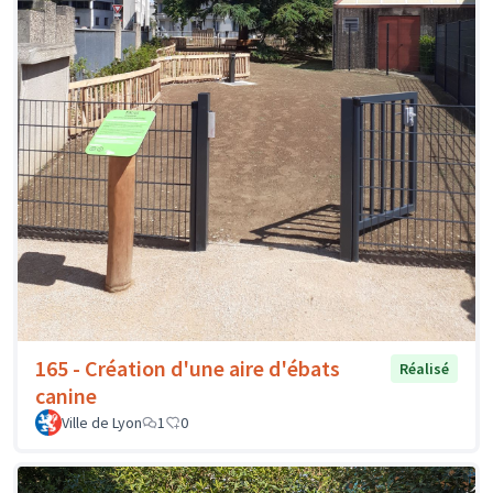
165 - Création d'une aire d'ébats
Réalisé
canine
Ville de Lyon
1
0