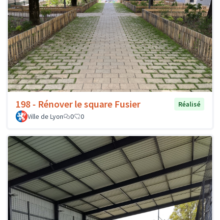
198 - Rénover le square Fusier
Réalisé
Ville de Lyon
0
0