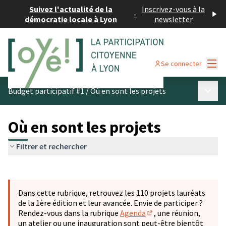
Suivez l'actualité de la
Inscrivez-vous à la
-
démocratie locale à Lyon
newsletter
Menu
Se connecter
Menu p
Budget participatif #1
/
Où en sont les projets
Où en sont les projets
Filtrer et rechercher
Passer la carte
Leaflet
|
©
OpenStreetMap
contributors
L'élément suivant est une carte qui présente les éléments 
+
Dans cette rubrique, retrouvez les 110 projets lauréats
−
de la 1ère édition et leur avancée. Envie de participer ?
Rendez-vous dans la rubrique
Agenda
, une réunion,
(S'ouvre dans un nouve
un atelier ou une inauguration sont peut-être bientôt