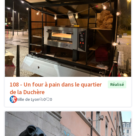
108 - Un four à pain dans le quartier
Réalisé
de la Duchère
Ville de Lyon
0
0