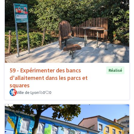
59 - Expérimenter des bancs
Réalisé
d'allaitement dans les parcs et
squares
Ville de Lyon
0
0