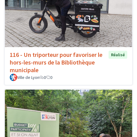
116 - Un triporteur pour favoriser le
Réalisé
hors-les-murs de la Bibliothèque
municipale
Ville de Lyon
0
0