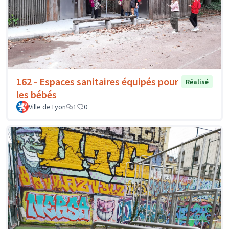
162 - Espaces sanitaires équipés pour
Réalisé
les bébés
Ville de Lyon
1
0