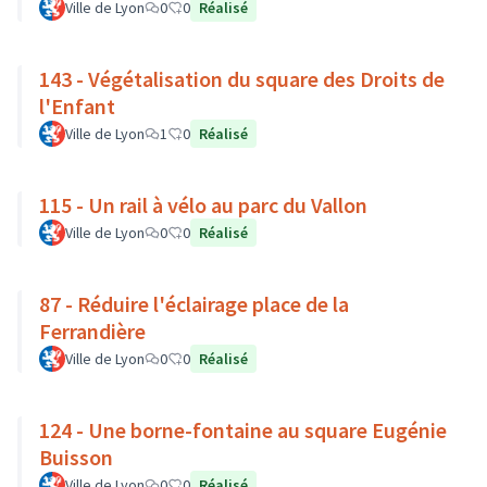
Ville de Lyon
0
0
Réalisé
143 - Végétalisation du square des Droits de
l'Enfant
Ville de Lyon
1
0
Réalisé
115 - Un rail à vélo au parc du Vallon
Ville de Lyon
0
0
Réalisé
87 - Réduire l'éclairage place de la
Ferrandière
Ville de Lyon
0
0
Réalisé
124 - Une borne-fontaine au square Eugénie
Buisson
Ville de Lyon
0
0
Réalisé