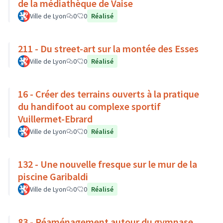
de la médiathèque de Vaise
Ville de Lyon
0
0
Réalisé
211 - Du street-art sur la montée des Esses
Ville de Lyon
0
0
Réalisé
16 - Créer des terrains ouverts à la pratique
du handifoot au complexe sportif
Vuillermet-Ebrard
Ville de Lyon
0
0
Réalisé
132 - Une nouvelle fresque sur le mur de la
piscine Garibaldi
Ville de Lyon
0
0
Réalisé
83 - Réaménagement autour du gymnase