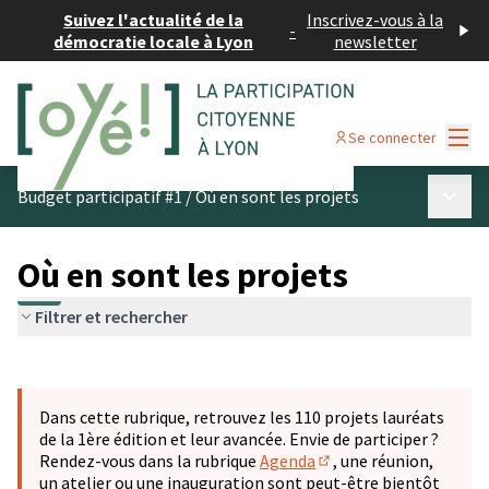
Suivez l'actualité de la
Inscrivez-vous à la
-
démocratie locale à Lyon
newsletter
Menu
Se connecter
Menu p
Budget participatif #1
/
Où en sont les projets
Où en sont les projets
Filtrer et rechercher
Passer la carte
Leaflet
|
©
OpenStreetMap
contributors
L'élément suivant est une carte qui présente les éléments 
+
Dans cette rubrique, retrouvez les 110 projets lauréats
−
de la 1ère édition et leur avancée. Envie de participer ?
Rendez-vous dans la rubrique
Agenda
, une réunion,
(S'ouvre dans un nouve
un atelier ou une inauguration sont peut-être bientôt