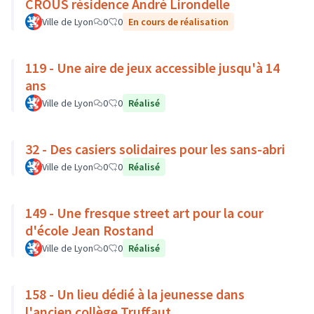
CROUS résidence André Lirondelle
Ville de Lyon
0
0
En cours de réalisation
119 - Une aire de jeux accessible jusqu'à 14
ans
Ville de Lyon
0
0
Réalisé
32 - Des casiers solidaires pour les sans-abri
Ville de Lyon
0
0
Réalisé
149 - Une fresque street art pour la cour
d'école Jean Rostand
Ville de Lyon
0
0
Réalisé
158 - Un lieu dédié à la jeunesse dans
l'ancien collège Truffaut