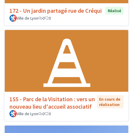
172 - Un jardin partagé rue de Créqui
Réalisé
Ville de Lyon
0
0
155 - Parc de la Visitation : vers un
En cours de
réalisation
nouveau lieu d'accueil associatif
Ville de Lyon
0
0