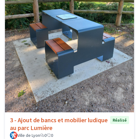
3 - Ajout de bancs et mobilier ludique
Réalisé
au parc Lumière
Ville de Lyon
0
0