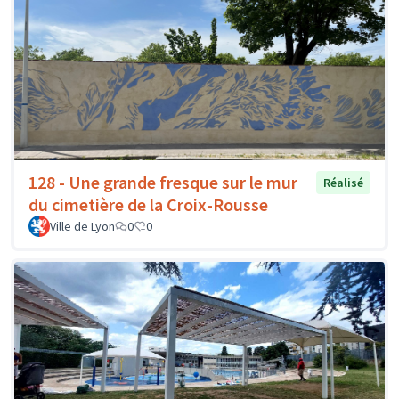
128 - Une grande fresque sur le mur
Réalisé
du cimetière de la Croix-Rousse
Ville de Lyon
0
0