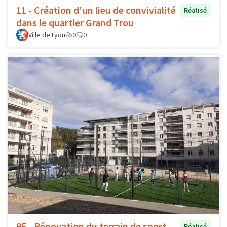
11 - Création d'un lieu de convivialité
Réalisé
dans le quartier Grand Trou
Ville de Lyon
0
0
95 - Rénovation du terrain de sport
Réalisé