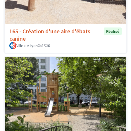
165 - Création d'une aire d'ébats
Réalisé
canine
Ville de Lyon
1
0