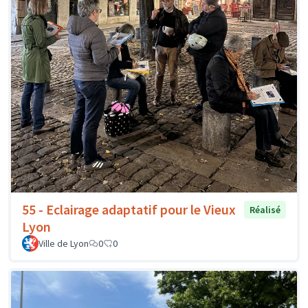
55 - Eclairage adaptatif pour le Vieux
Réalisé
Lyon
Ville de Lyon
0
0