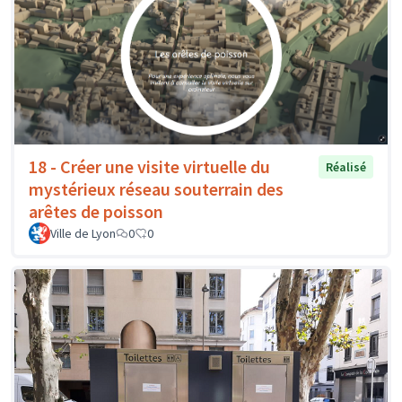
18 - Créer une visite virtuelle du
Réalisé
mystérieux réseau souterrain des
arêtes de poisson
Ville de Lyon
0
0