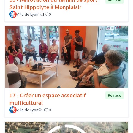
Saint Hippolyte à Monplaisir
Ville de Lyon
1
0
17 - Créer un espace associatif
Réalisé
multiculturel
Ville de Lyon
0
0