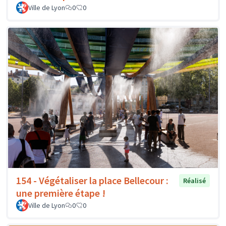
Ville de Lyon
0
0
154 - Végétaliser la place Bellecour :
Réalisé
une première étape !
Ville de Lyon
0
0