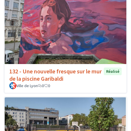
132 - Une nouvelle fresque sur le mur
Réalisé
de la piscine Garibaldi
Ville de Lyon
0
0