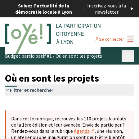
Suivez l'actualité de la
Inscrivez-vous à la
-
démocratie locale à Lyon
newsletter
Menu
Se connecter
Menu p
Budget participatif #1
/
Où en sont les projets
Où en sont les projets
Filtrer et rechercher
Passer la carte
Leaflet
|
©
OpenStreetMap
contributors
L'élément suivant est une carte qui présente les éléments 
+
Dans cette rubrique, retrouvez les 110 projets lauréats
−
de la 1ère édition et leur avancée. Envie de participer ?
Rendez-vous dans la rubrique
Agenda
, une réunion,
(S'ouvre dans un nouve
un atelier ou une inauguration sont peut-être bientôt