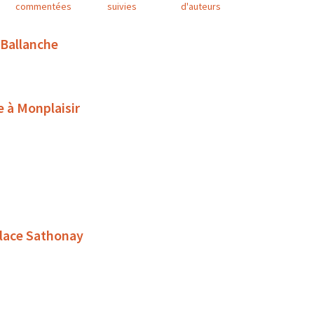
commentées
suivies
d'auteurs
 Ballanche
e à Monplaisir
place Sathonay