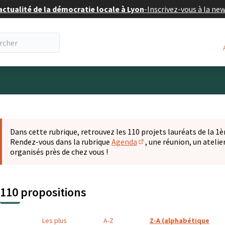
actualité de la démocratie locale à Lyon
-
Inscrivez-vous à la ne
eur
 la carte
t suivant est une carte qui présente les éléments de cette pa
Dans cette rubrique, retrouvez les 110 projets lauréats de la 1èr
Rendez-vous dans la rubrique
Agenda
, une réunion, un ateli
(S'ouvre dans un nouvel o
organisés près de chez vous !
110 propositions
Les plus
A-Z
Z-A (alphabétique