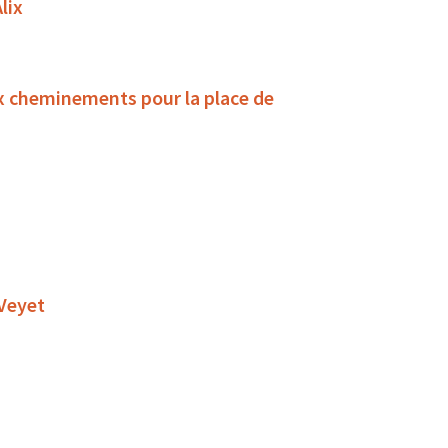
lix
x cheminements pour la place de
 Veyet