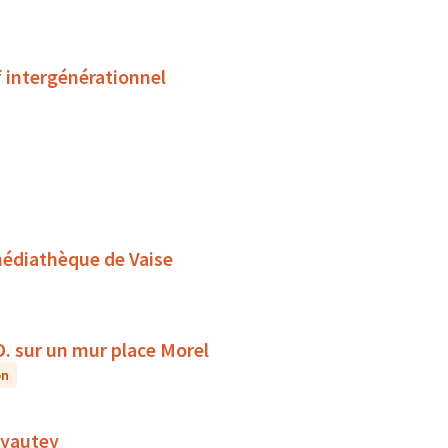
f intergénérationnel
médiathèque de Vaise
D. sur un mur place Morel
on
 Lyautey