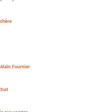
uchère
 Alain Fournier
chat
és aux usages