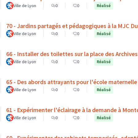
Ville de Lyon
0
0
Réalisé
70 - Jardins partagés et pédagogiques à la MJC D
Ville de Lyon
0
0
Réalisé
66 - Installer des toilettes sur la place des Archives
Ville de Lyon
0
0
Réalisé
65 - Des abords attrayants pour l'école maternelle
Ville de Lyon
0
0
Réalisé
61 - Expérimenter l'éclairage à la demande à Mont
Ville de Lyon
0
0
Réalisé
60 - Expérimenter des robinets temporisés, adapt