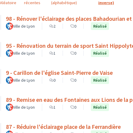
Aléatoire
récentes
(alphabétique)
inverse)
98 - Rénover l'éclairage des places Bahadourian et
Ville de Lyon
2
0
Réalisé
95 - Rénovation du terrain de sport Saint Hippolyt
Ville de Lyon
1
0
Réalisé
9 - Carillon de l'église Saint-Pierre de Vaise
Ville de Lyon
0
0
Réalisé
89 - Remise en eau des Fontaines aux Lions de la 
Ville de Lyon
1
0
Réalisé
87 - Réduire l'éclairage place de la Ferrandière