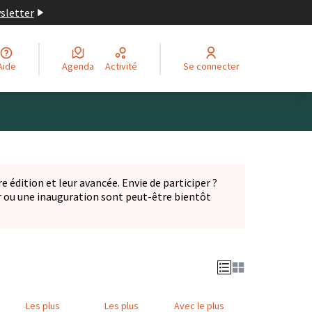
wsletter
Aide
Agenda
Activité
Se connecter
Leaflet
|
©
OpenStreetMap
contributors
ge comme des points de carte. L'élément peut être utilisé ave
e édition et leur avancée. Envie de participer ?
er ou une inauguration sont peut-être bientôt
nglet)
Les plus
Les plus
Avec le plus