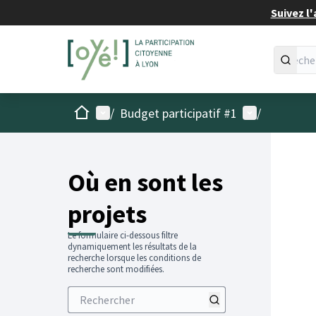
Suivez l'
Accueil
Menu principal
Menu utilisat
/
Budget participatif #1
/
Passer
L'élémen
+
−
Où en sont les
projets
Le formulaire ci-dessous filtre
dynamiquement les résultats de la
recherche lorsque les conditions de
recherche sont modifiées.