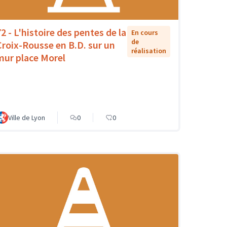
72 - L'histoire des pentes de la
En cours
de
Croix-Rousse en B.D. sur un
réalisation
mur place Morel
Ville de Lyon
0
0