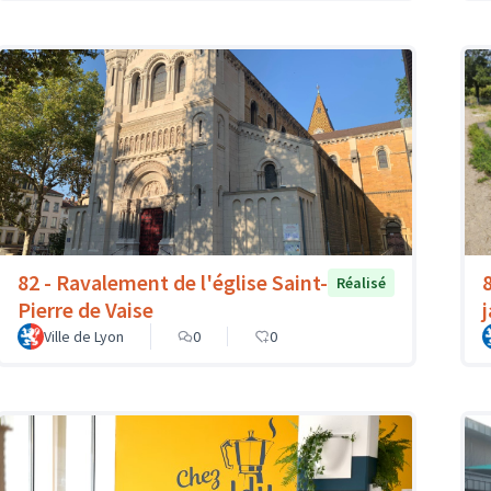
82 - Ravalement de l'église Saint-
Réalisé
Pierre de Vaise
Ville de Lyon
0
0