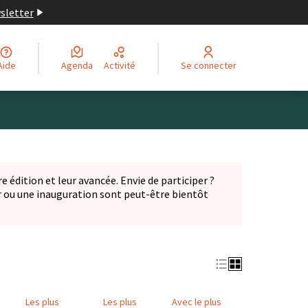
wsletter
Aide
Agenda
Activité
Se connecter
Leaflet
|
©
OpenStreetMap
contributors
ge comme des points de carte. L'élément peut être utilisé ave
e édition et leur avancée. Envie de participer ?
er ou une inauguration sont peut-être bientôt
nglet)
Les plus
Les plus
Avec le plus