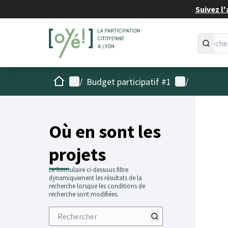
Suivez l'
Accueil
Menu principal
Menu utilisat
/
Budget participatif #1
/
Passer
L'élémen
+
−
Où en sont les
projets
Le formulaire ci-dessous filtre
dynamiquement les résultats de la
recherche lorsque les conditions de
recherche sont modifiées.