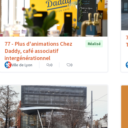
77 - Plus d'animations Chez
T
Réalisé
Daddy, café associatif
intergénérationnel
Ville de Lyon
0
0