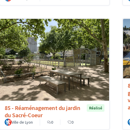
85 - Réaménagement du jardin
Réalisé
du Sacré-Coeur
Ville de Lyon
0
0