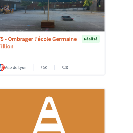
75 - Ombrager l'école Germaine
Réalisé
illion
Ville de Lyon
0
0