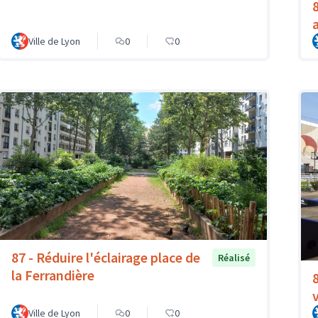
Ville de Lyon
0
0
87 - Réduire l'éclairage place de
Réalisé
la Ferrandière
Ville de Lyon
0
0