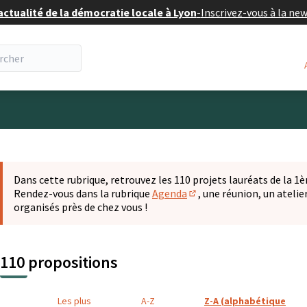
actualité de la démocratie locale à Lyon
-
Inscrivez-vous à la ne
eur
 la carte
t suivant est une carte qui présente les éléments de cette pa
Dans cette rubrique, retrouvez les 110 projets lauréats de la 1èr
Rendez-vous dans la rubrique
Agenda
, une réunion, un ateli
(S'ouvre dans un nouvel o
organisés près de chez vous !
110 propositions
Les plus
A-Z
Z-A (alphabétique