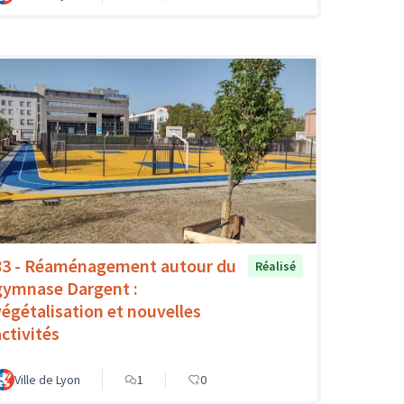
83 - Réaménagement autour du
Réalisé
gymnase Dargent :
végétalisation et nouvelles
activités
Ville de Lyon
1
0