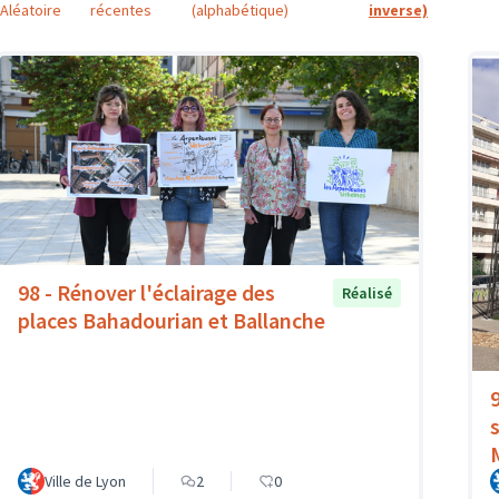
Aléatoire
récentes
(alphabétique)
inverse)
98 - Rénover l'éclairage des
Réalisé
places Bahadourian et Ballanche
Ville de Lyon
2
0