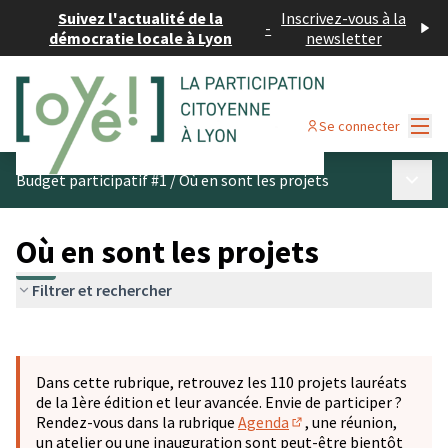
Suivez l'actualité de la
Inscrivez-vous à la
-
démocratie locale à Lyon
newsletter
Menu
Se connecter
Menu p
Budget participatif #1
/
Où en sont les projets
Où en sont les projets
Filtrer et rechercher
Passer la carte
Leaflet
|
©
OpenStreetMap
contributors
L'élément suivant est une carte qui présente les éléments 
+
Dans cette rubrique, retrouvez les 110 projets lauréats
−
de la 1ère édition et leur avancée. Envie de participer ?
Rendez-vous dans la rubrique
Agenda
, une réunion,
(S'ouvre dans un nouve
un atelier ou une inauguration sont peut-être bientôt