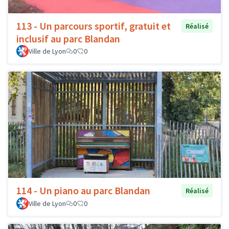
113 - Un parcours sportif, gratuit et
Réalisé
inclusif au parc Blandan
Ville de Lyon
0
0
114 - Un piano au parc Blandan
Réalisé
Ville de Lyon
0
0