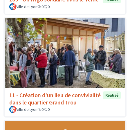
Ville de Lyon
0
0
11 - Création d'un lieu de convivialité
Réalisé
dans le quartier Grand Trou
Ville de Lyon
0
0