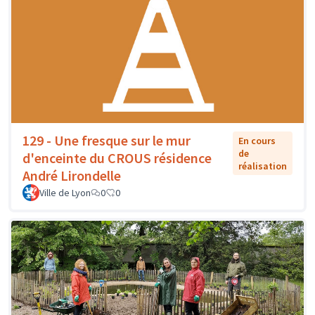
129 - Une fresque sur le mur
En cours
de
d'enceinte du CROUS résidence
réalisation
André Lirondelle
Ville de Lyon
0
0