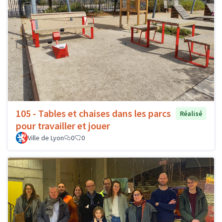
105 - Tables et chaises dans les parcs
Réalisé
pour travailler et jouer
Ville de Lyon
0
0