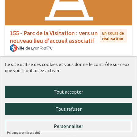
155 - Parc de la Visitation : vers un
En cours de
réalisation
nouveau lieu d'accueil associatif
Ville de Lyon
0
0
Ce site utilise des cookies et vous donne le contrôle sur ceux
que vous souhaitez activer
Tout accepter
Tout refuser
Personnaliser
156 - Des artistes dans l'école : un
En cours
Politique de confidentialité