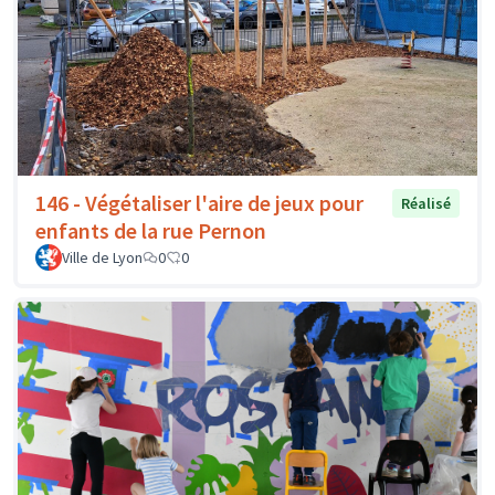
146 - Végétaliser l'aire de jeux pour
Réalisé
enfants de la rue Pernon
Ville de Lyon
0
0