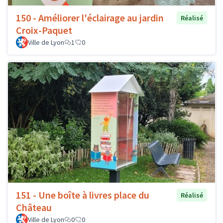
150 - Améliorer l'éclairage au jardin
Réalisé
Croix-Paquet
Ville de Lyon
1
0
151 - Une boîte à livres place du
Réalisé
Château
Ville de Lyon
0
0