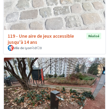
119 - Une aire de jeux accessible
Réalisé
jusqu'à 14 ans
Ville de Lyon
0
0