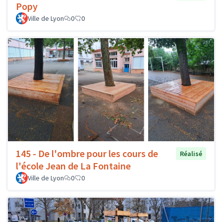
Popy
Ville de Lyon
0
0
145 - De l'ombre pour les cours de
Réalisé
l'école Jean de La Fontaine
Ville de Lyon
0
0