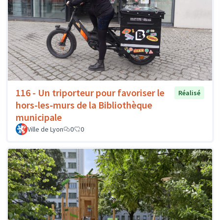
116 - Un triporteur pour favoriser le
Réalisé
hors-les-murs de la Bibliothèque
municipale
Ville de Lyon
0
0