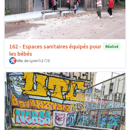
162 - Espaces sanitaires équipés pour
Réalisé
les bébés
Ville de Lyon
1
0