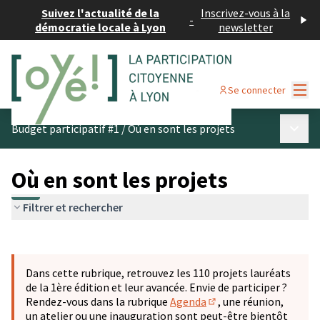
Suivez l'actualité de la
Inscrivez-vous à la
-
démocratie locale à Lyon
newsletter
Menu
Se connecter
Menu p
Budget participatif #1
/
Où en sont les projets
Où en sont les projets
Filtrer et rechercher
Passer la carte
Leaflet
|
©
OpenStreetMap
contributors
L'élément suivant est une carte qui présente les éléments 
+
Dans cette rubrique, retrouvez les 110 projets lauréats
−
de la 1ère édition et leur avancée. Envie de participer ?
Rendez-vous dans la rubrique
Agenda
, une réunion,
(S'ouvre dans un nouve
un atelier ou une inauguration sont peut-être bientôt