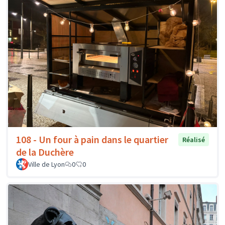
108 - Un four à pain dans le quartier
Réalisé
de la Duchère
Ville de Lyon
0
0