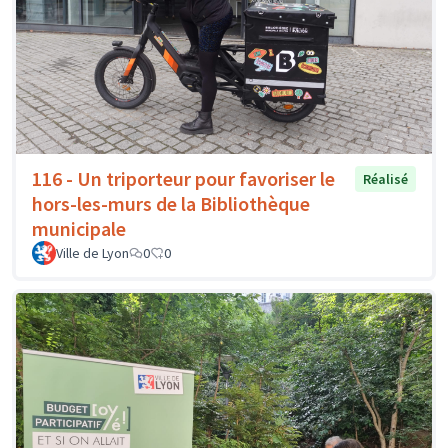
116 - Un triporteur pour favoriser le
Réalisé
hors-les-murs de la Bibliothèque
municipale
Ville de Lyon
0
0