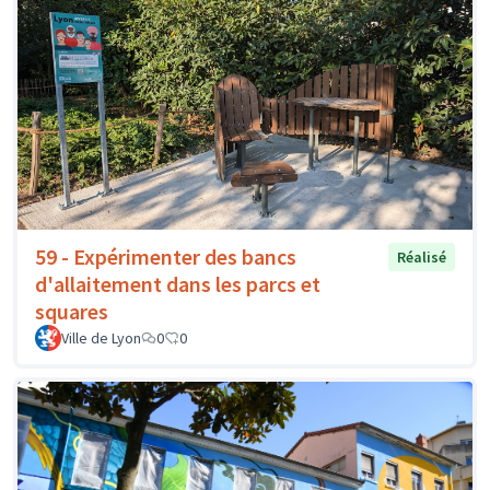
59 - Expérimenter des bancs
Réalisé
d'allaitement dans les parcs et
squares
Ville de Lyon
0
0