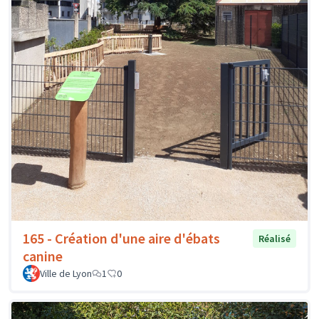
165 - Création d'une aire d'ébats
Réalisé
canine
Ville de Lyon
1
0