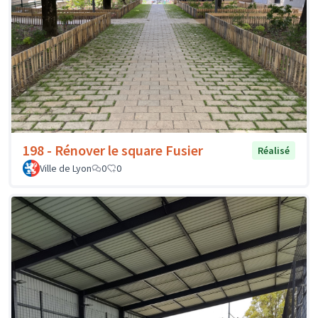
198 - Rénover le square Fusier
Réalisé
Ville de Lyon
0
0