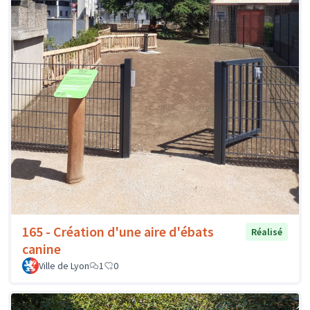
165 - Création d'une aire d'ébats
Réalisé
canine
Ville de Lyon
1
0