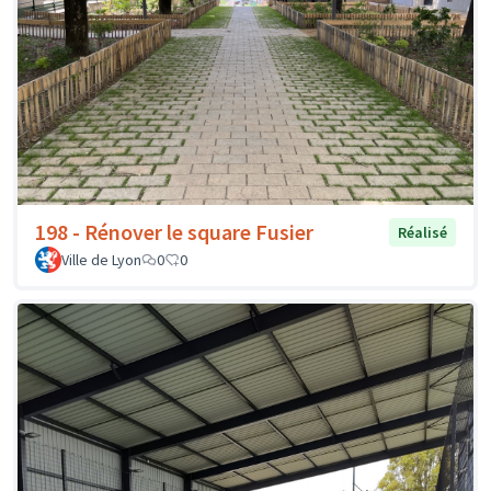
198 - Rénover le square Fusier
Réalisé
Ville de Lyon
0
0