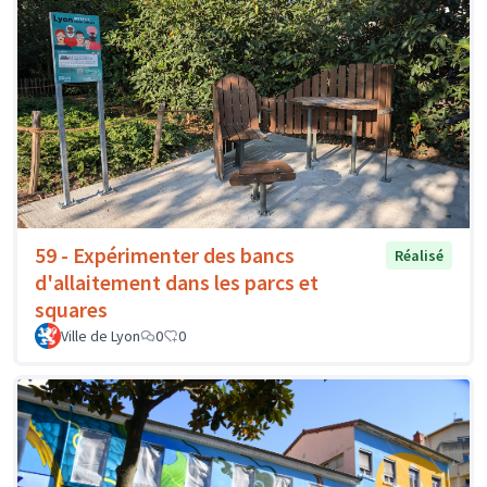
59 - Expérimenter des bancs
Réalisé
d'allaitement dans les parcs et
squares
Ville de Lyon
0
0