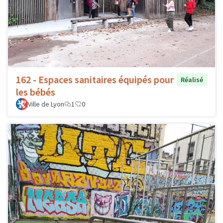
162 - Espaces sanitaires équipés pour
Réalisé
les bébés
Ville de Lyon
1
0