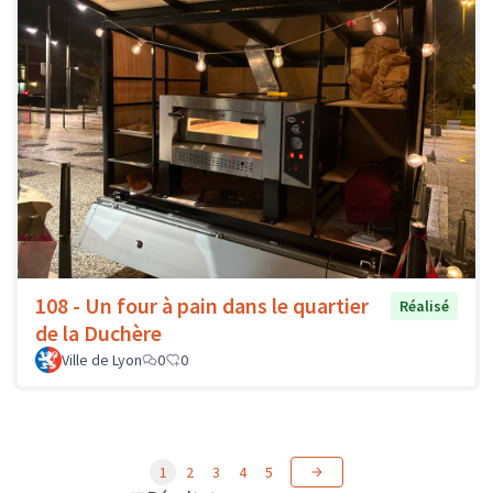
108 - Un four à pain dans le quartier
Réalisé
de la Duchère
Ville de Lyon
0
0
1
2
3
4
5