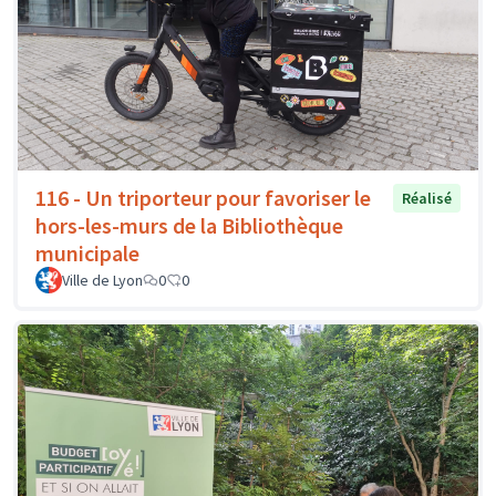
116 - Un triporteur pour favoriser le
Réalisé
hors-les-murs de la Bibliothèque
municipale
Ville de Lyon
0
0