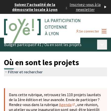
Suivez l'actualité de la
Inscrivez-vous à la
-
démocratie locale à Lyon
newsletter
Menu
Se connecter
Menu p
Budget participatif #1
/
Où en sont les projets
Où en sont les projets
Filtrer et rechercher
Passer la carte
Leaflet
|
©
OpenStreetMap
contributors
L'élément suivant est une carte qui présente les éléments 
+
Dans cette rubrique, retrouvez les 110 projets lauréats
−
de la 1ère édition et leur avancée. Envie de participer ?
Rendez-vous dans la rubrique
Agenda
, une réunion,
(S'ouvre dans un nouve
un atelier ou une inauguration sont peut-être bientôt