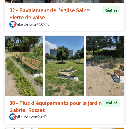
82 - Ravalement de l'église Saint-
Réalisé
Pierre de Vaise
Ville de Lyon
0
0
80 - Plus d'équipements pour le jardin
Réalisé
Gabriel Rosset
Ville de Lyon
0
0