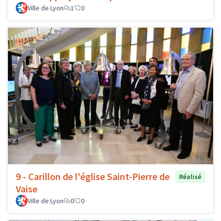
Ville de Lyon
1
0
9 - Carillon de l'église Saint-Pierre de
Réalisé
Vaise
Ville de Lyon
0
0