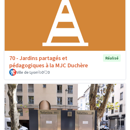
70 - Jardins partagés et
Réalisé
pédagogiques à la MJC Duchère
Ville de Lyon
0
0