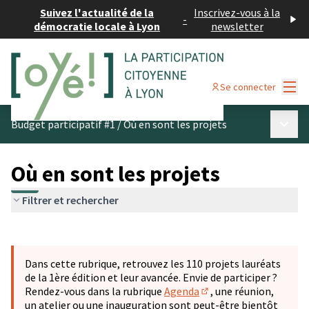
Suivez l'actualité de la
Inscrivez-vous à la
-
démocratie locale à Lyon
newsletter
Menu
Se connecter
Menu p
Budget participatif #1
/
Où en sont les projets
Où en sont les projets
Filtrer et rechercher
Passer la carte
Leaflet
|
©
OpenStreetMap
contributors
L'élément suivant est une carte qui présente les éléments 
+
Dans cette rubrique, retrouvez les 110 projets lauréats
−
de la 1ère édition et leur avancée. Envie de participer ?
Rendez-vous dans la rubrique
Agenda
, une réunion,
(S'ouvre dans un nouve
un atelier ou une inauguration sont peut-être bientôt