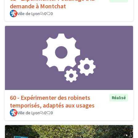
demande à Montchat
Ville de Lyon
0
0
60 - Expérimenter des robinets
Réalisé
temporisés, adaptés aux usages
Ville de Lyon
0
0