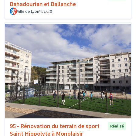
Bahadourian et Ballanche
Ville de Lyon
2
0
95 - Rénovation du terrain de sport
Réalisé
Saint Hippolyte à Monplaisir