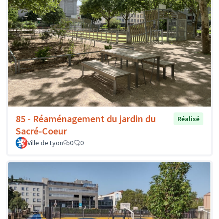
85 - Réaménagement du jardin du
Réalisé
Sacré-Coeur
Ville de Lyon
0
0