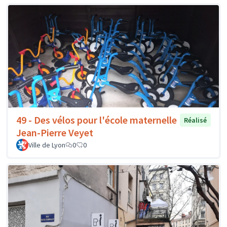
49 - Des vélos pour l'école maternelle
Réalisé
Jean-Pierre Veyet
Ville de Lyon
0
0