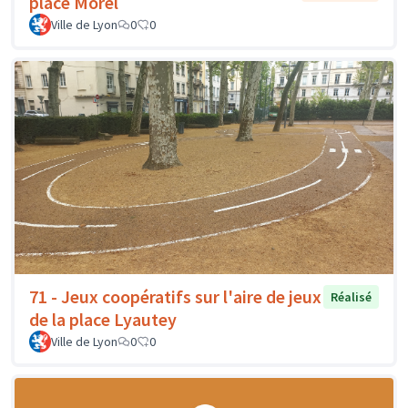
place Morel
Ville de Lyon
0
0
71 - Jeux coopératifs sur l'aire de jeux
Réalisé
de la place Lyautey
Ville de Lyon
0
0