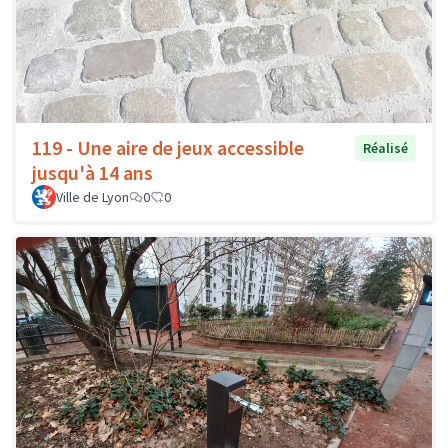
119 - Une aire de jeux accessible
Réalisé
jusqu'à 14 ans
Ville de Lyon
0
0