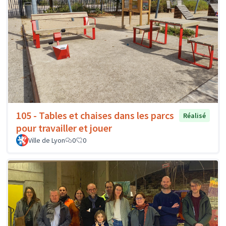
105 - Tables et chaises dans les parcs
Réalisé
pour travailler et jouer
Ville de Lyon
0
0