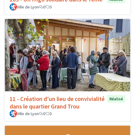
Ville de Lyon
0
0
11 - Création d'un lieu de convivialité
Réalisé
dans le quartier Grand Trou
Ville de Lyon
0
0