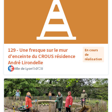
129 - Une fresque sur le mur
En cours
de
d'enceinte du CROUS résidence
réalisation
André Lirondelle
Ville de Lyon
0
0