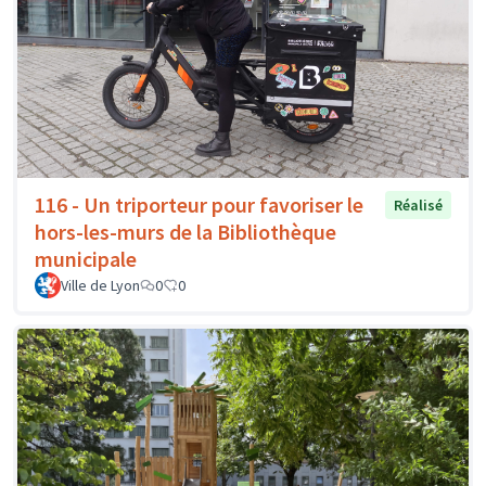
116 - Un triporteur pour favoriser le
Réalisé
hors-les-murs de la Bibliothèque
municipale
Ville de Lyon
0
0