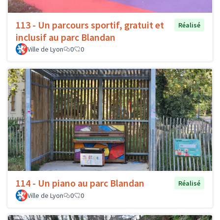
113 - Un parcours sportif, gratuit et
Réalisé
inclusif au parc Blandan
Ville de Lyon
0
0
114 - Un piano au parc Blandan
Réalisé
Ville de Lyon
0
0