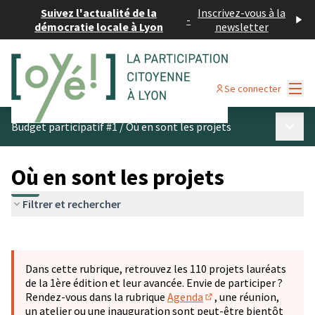
Suivez l'actualité de la
Inscrivez-vous à la
-
démocratie locale à Lyon
newsletter
Menu
Se connecter
Menu p
Budget participatif #1
/
Où en sont les projets
Où en sont les projets
Filtrer et rechercher
Passer la carte
Leaflet
|
©
OpenStreetMap
contributors
L'élément suivant est une carte qui présente les éléments 
+
Dans cette rubrique, retrouvez les 110 projets lauréats
−
de la 1ère édition et leur avancée. Envie de participer ?
Rendez-vous dans la rubrique
Agenda
, une réunion,
(S'ouvre dans un nouve
un atelier ou une inauguration sont peut-être bientôt