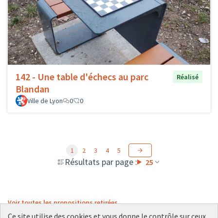
142 - Une table d'échecs au parc
Réalisé
Blandan
Ville de Lyon
0
0
1
2
3
4
5
Résultats par page :
25
Voir toutes les propositions retirées
Ce site utilise des cookies et vous donne le contrôle sur ceux