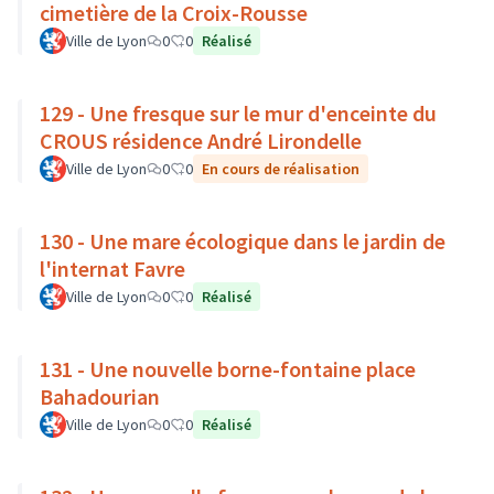
cimetière de la Croix-Rousse
Ville de Lyon
0
0
Réalisé
129 - Une fresque sur le mur d'enceinte du
CROUS résidence André Lirondelle
Ville de Lyon
0
0
En cours de réalisation
130 - Une mare écologique dans le jardin de
l'internat Favre
Ville de Lyon
0
0
Réalisé
131 - Une nouvelle borne-fontaine place
Bahadourian
Ville de Lyon
0
0
Réalisé