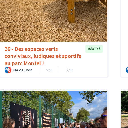
36 - Des espaces verts
Réalisé
conviviaux, ludiques et sportifs
au parc Montel !
Ville de Lyon
0
0