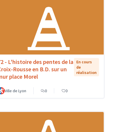
72 - L'histoire des pentes de la
En cours
de
Croix-Rousse en B.D. sur un
réalisation
mur place Morel
Ville de Lyon
0
0