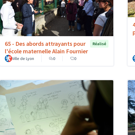
65 - Des abords attrayants pour
Réalisé
l'école maternelle Alain Fournier
Ville de Lyon
0
0