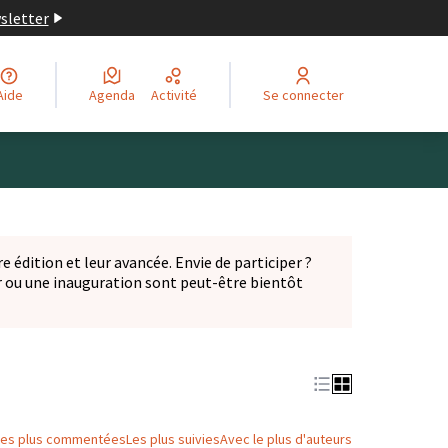
wsletter
Aide
Agenda
Activité
Se connecter
Leaflet
|
©
OpenStreetMap
contributors
ge comme des points de carte. L'élément peut être utilisé ave
e édition et leur avancée. Envie de participer ?
er ou une inauguration sont peut-être bientôt
nglet)
Les plus commentées
Les plus suivies
Avec le plus d'auteurs