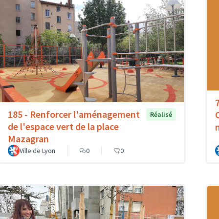
185 - Renforcer l'aménagement
Réalisé
de l'espace vert de la place
Mazagran
Ville de Lyon
0
0