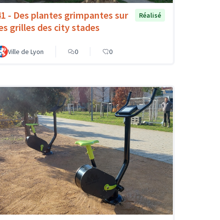
41 - Des plantes grimpantes sur
Réalisé
es grilles des city stades
Ville de Lyon
0
0