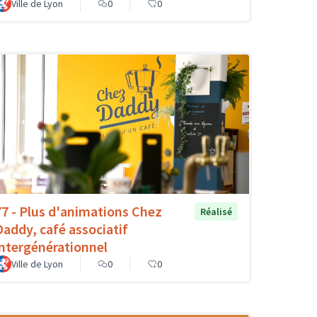
Ville de Lyon
0
0
77 - Plus d'animations Chez
Réalisé
Daddy, café associatif
intergénérationnel
Ville de Lyon
0
0