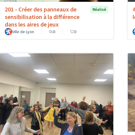
201 - Créer des panneaux de
Réalisé
sensibilisation à la différence
l
dans les aires de jeux
Ville de Lyon
0
0