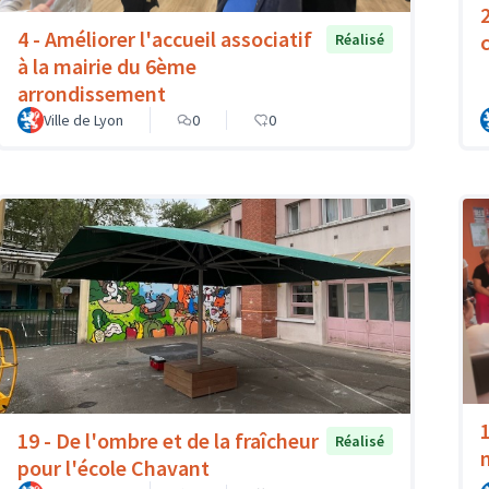
4 - Améliorer l'accueil associatif
Réalisé
à la mairie du 6ème
arrondissement
Ville de Lyon
0
0
19 - De l'ombre et de la fraîcheur
Réalisé
pour l'école Chavant