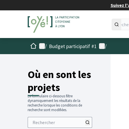
Suivez l'
Accueil
Menu principal
Menu utilisat
/
Budget participatif #1
/
Passer
L'élémen
+
−
Où en sont les
projets
Le formulaire ci-dessous filtre
dynamiquement les résultats de la
recherche lorsque les conditions de
recherche sont modifiées.