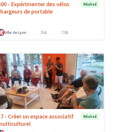
200 - Expérimenter des vélos
Réalisé
chargeurs de portable
Ville de Lyon
1
0
17 - Créer un espace associatif
Réalisé
multiculturel