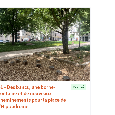
51 - Des bancs, une borne-
Réalisé
fontaine et de nouveaux
cheminements pour la place de
l'Hippodrome