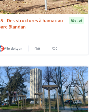
45 - Des structures à hamac au
Réalisé
parc Blandan
Ville de Lyon
0
0