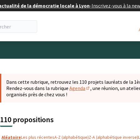
actualité de la démocratie locale à Lyon
-
Inscrivez-vous à la ne
eur
 la carte
t suivant est une carte qui présente les éléments de cette pa
Dans cette rubrique, retrouvez les 110 projets lauréats de la 1èr
Rendez-vous dans la rubrique
Agenda
, une réunion, un ateli
(S'ouvre dans un nouvel o
organisés près de chez vous !
110 propositions
Aléatoire
Les plus récentes
A-Z (alphabétique)
Z-A (alphabétique inverse)