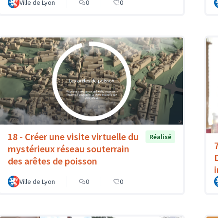
Ville de Lyon
0
0
18 - Créer une visite virtuelle du
Réalisé
mystérieux réseau souterrain
des arêtes de poisson
Ville de Lyon
0
0