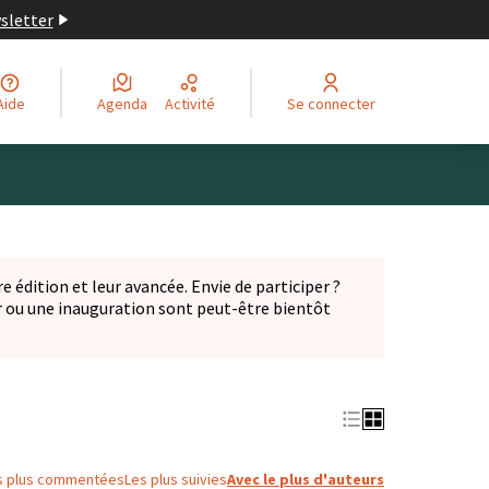
wsletter
Aide
Agenda
Activité
Se connecter
Leaflet
|
©
OpenStreetMap
contributors
ge comme des points de carte. L'élément peut être utilisé ave
e édition et leur avancée. Envie de participer ?
er ou une inauguration sont peut-être bientôt
nglet)
s plus commentées
Les plus suivies
Avec le plus d'auteurs