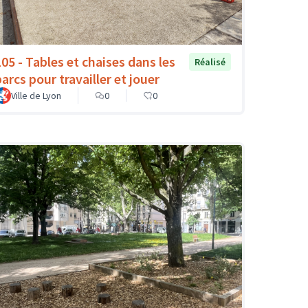
105 - Tables et chaises dans les
Réalisé
arcs pour travailler et jouer
Ville de Lyon
0
0