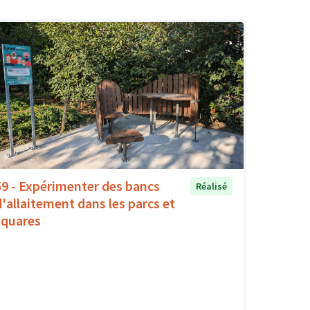
59 - Expérimenter des bancs
Réalisé
d'allaitement dans les parcs et
squares