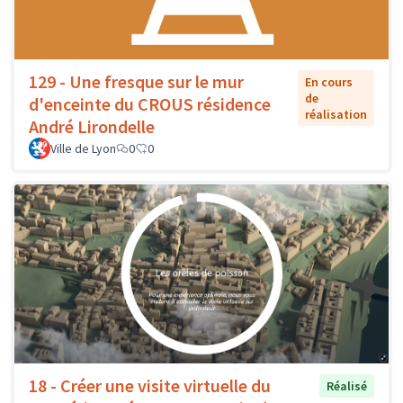
129 - Une fresque sur le mur
En cours
de
d'enceinte du CROUS résidence
réalisation
André Lirondelle
Ville de Lyon
0
0
18 - Créer une visite virtuelle du
Réalisé