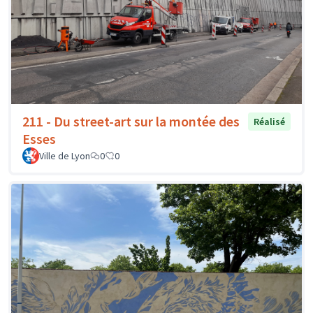
211 - Du street-art sur la montée des
Réalisé
Esses
Ville de Lyon
0
0