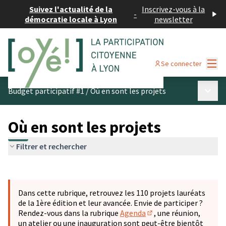
Suivez l'actualité de la
Inscrivez-vous à la
-
démocratie locale à Lyon
newsletter
Menu
Se connecter
Menu p
Budget participatif #1
/
Où en sont les projets
Où en sont les projets
Filtrer et rechercher
Passer la carte
Leaflet
|
©
OpenStreetMap
contributors
L'élément suivant est une carte qui présente les éléments 
+
Dans cette rubrique, retrouvez les 110 projets lauréats
−
de la 1ère édition et leur avancée. Envie de participer ?
Rendez-vous dans la rubrique
Agenda
, une réunion,
(S'ouvre dans un nouve
un atelier ou une inauguration sont peut-être bientôt