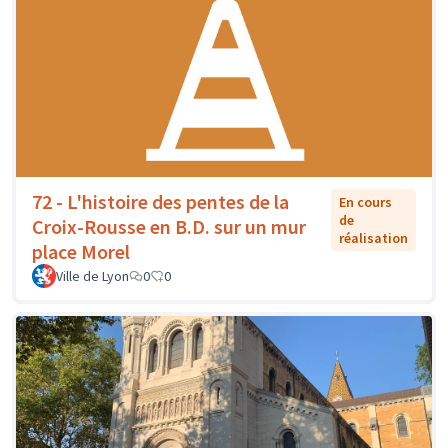
72 - L'histoire des pentes de la
En cours
de
Croix-Rousse en B.D. sur un mur
réalisation
place Morel
Ville de Lyon
0
0