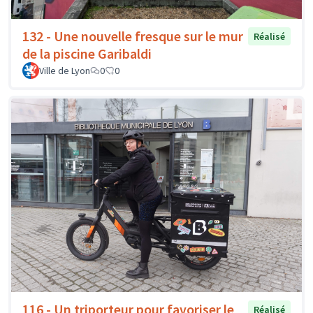
132 - Une nouvelle fresque sur le mur
Réalisé
de la piscine Garibaldi
Ville de Lyon
0
0
116 - Un triporteur pour favoriser le
Réalisé