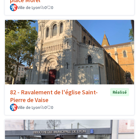
Ville de Lyon
0
0
82 - Ravalement de l'église Saint-
Réalisé
Pierre de Vaise
Ville de Lyon
0
0