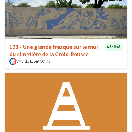
128 - Une grande fresque sur le mur
Réalisé
du cimetière de la Croix-Rousse
Ville de Lyon
0
0