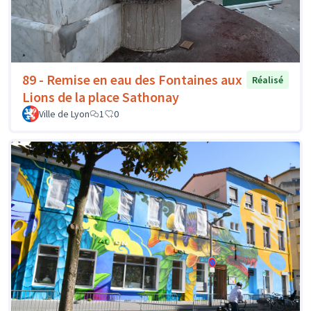
89 - Remise en eau des Fontaines aux
Réalisé
Lions de la place Sathonay
Ville de Lyon
1
0