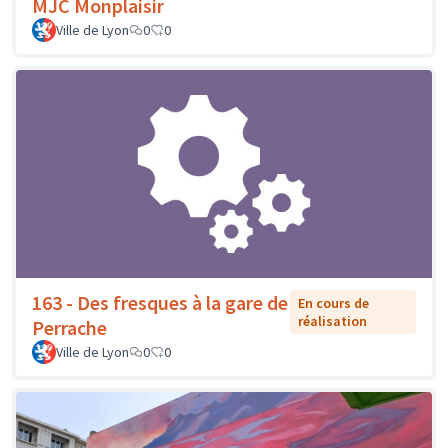
MJC Monplaisir
Ville de Lyon
0
0
163 - Des fresques à la gare de
En cours de
réalisation
Perrache
Ville de Lyon
0
0