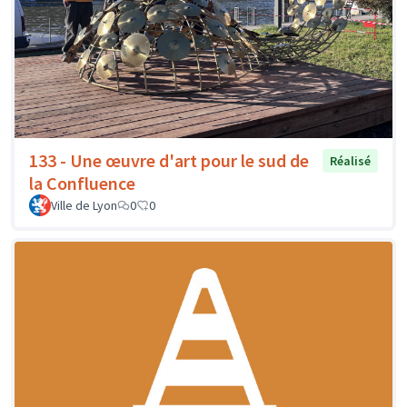
133 - Une œuvre d'art pour le sud de
Réalisé
la Confluence
Ville de Lyon
0
0