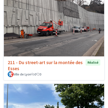
211 - Du street-art sur la montée des
Réalisé
Esses
Ville de Lyon
0
0