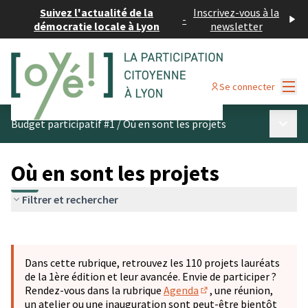
Suivez l'actualité de la
Inscrivez-vous à la
-
démocratie locale à Lyon
newsletter
Menu
Se connecter
Menu p
Budget participatif #1
/
Où en sont les projets
Où en sont les projets
Filtrer et rechercher
Passer la carte
Leaflet
|
©
OpenStreetMap
contributors
L'élément suivant est une carte qui présente les éléments 
+
Dans cette rubrique, retrouvez les 110 projets lauréats
−
de la 1ère édition et leur avancée. Envie de participer ?
Rendez-vous dans la rubrique
Agenda
, une réunion,
(S'ouvre dans un nouve
un atelier ou une inauguration sont peut-être bientôt