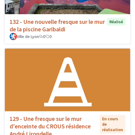
132 - Une nouvelle fresque sur le mur
Réalisé
de la piscine Garibaldi
Ville de Lyon
0
0
129 - Une fresque sur le mur
En cours
de
d'enceinte du CROUS résidence
réalisation
André Lirondelle