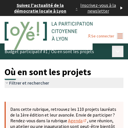
Suivez l'actualité de la
Inscrivez-vous à la
-
démocratie locale à Lyon
newsletter
Menu
Se connecter
Menu p
Budget participatif #1
/
Où en sont les projets
Où en sont les projets
Filtrer et rechercher
Passer la carte
Leaflet
|
©
OpenStreetMap
contributors
L'élément suivant est une carte qui présente les éléments 
+
Dans cette rubrique, retrouvez les 110 projets lauréats
−
de la 1ère édition et leur avancée. Envie de participer ?
Rendez-vous dans la rubrique
Agenda
, une réunion,
(S'ouvre dans un nouve
un atelier ou une inauguration sont peut-être bientôt