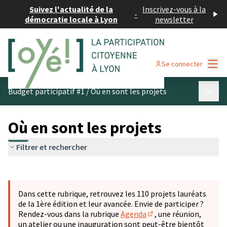
Suivez l'actualité de la
Inscrivez-vous à la
-
démocratie locale à Lyon
newsletter
Menu
Se connecter
Menu p
Budget participatif #1
/
Où en sont les projets
Où en sont les projets
Filtrer et rechercher
Passer la carte
Leaflet
|
©
OpenStreetMap
contributors
L'élément suivant est une carte qui présente les éléments 
+
Dans cette rubrique, retrouvez les 110 projets lauréats
−
de la 1ère édition et leur avancée. Envie de participer ?
Rendez-vous dans la rubrique
Agenda
, une réunion,
(S'ouvre dans un nouve
un atelier ou une inauguration sont peut-être bientôt