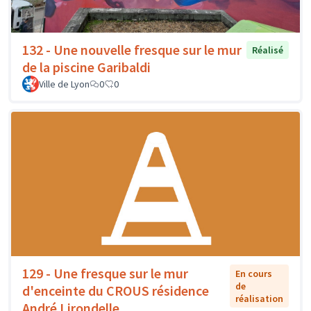
132 - Une nouvelle fresque sur le mur
Réalisé
de la piscine Garibaldi
Ville de Lyon
0
0
129 - Une fresque sur le mur
En cours
de
d'enceinte du CROUS résidence
réalisation
André Lirondelle