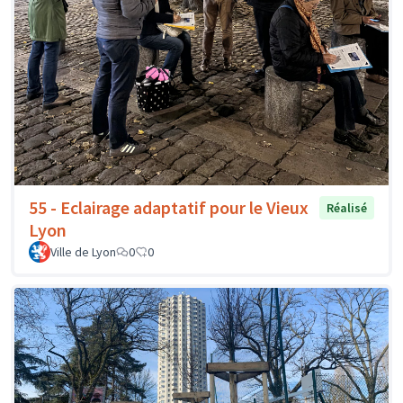
55 - Eclairage adaptatif pour le Vieux
Réalisé
Lyon
Ville de Lyon
0
0