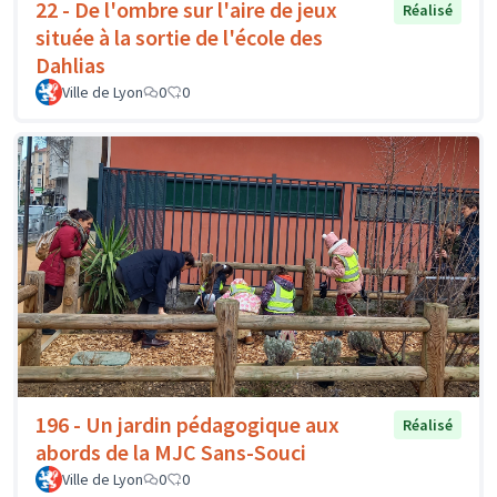
22 - De l'ombre sur l'aire de jeux
Réalisé
située à la sortie de l'école des
Dahlias
Ville de Lyon
0
0
196 - Un jardin pédagogique aux
Réalisé
abords de la MJC Sans-Souci
Ville de Lyon
0
0