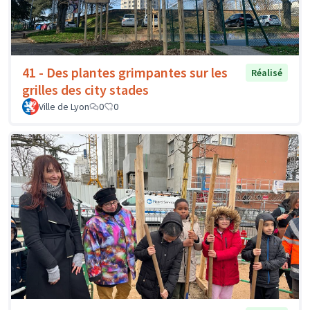
41 - Des plantes grimpantes sur les
Réalisé
grilles des city stades
Ville de Lyon
0
0