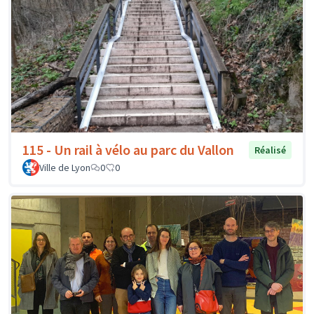
115 - Un rail à vélo au parc du Vallon
Réalisé
Ville de Lyon
0
0