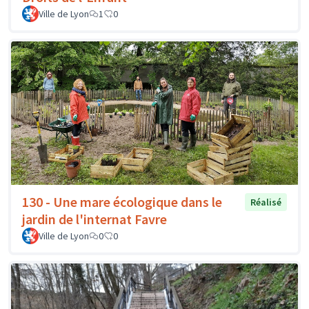
Ville de Lyon
1
0
130 - Une mare écologique dans le
Réalisé
jardin de l'internat Favre
Ville de Lyon
0
0