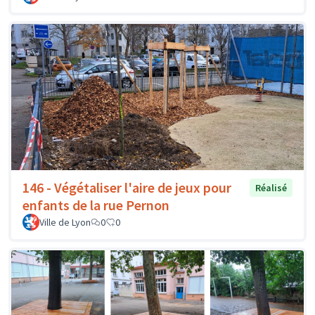
146 - Végétaliser l'aire de jeux pour
Réalisé
enfants de la rue Pernon
Ville de Lyon
0
0