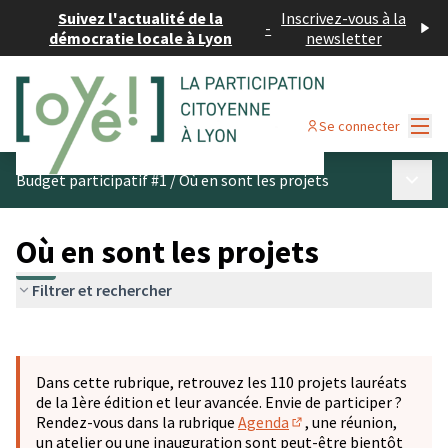
Suivez l'actualité de la
Inscrivez-vous à la
-
démocratie locale à Lyon
newsletter
Menu
Se connecter
Menu p
Budget participatif #1
/
Où en sont les projets
Où en sont les projets
Filtrer et rechercher
Passer la carte
Leaflet
|
©
OpenStreetMap
contributors
L'élément suivant est une carte qui présente les éléments 
+
Dans cette rubrique, retrouvez les 110 projets lauréats
−
de la 1ère édition et leur avancée. Envie de participer ?
Rendez-vous dans la rubrique
Agenda
, une réunion,
(S'ouvre dans un nouve
un atelier ou une inauguration sont peut-être bientôt