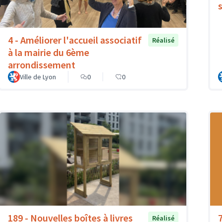
4 - Améliorer l'accueil associatif
Réalisé
à la mairie du 6ème
arrondissement
Ville de Lyon
0
0
189 - Nouvelles boîtes à livres
Réalisé