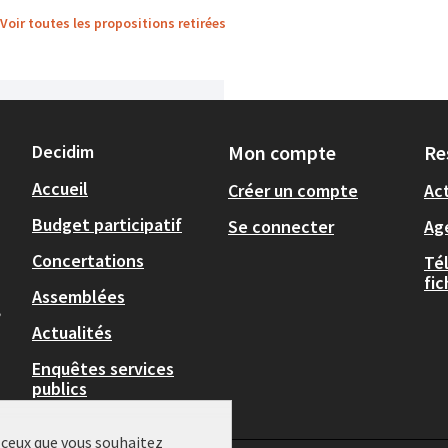
Voir toutes les propositions retirées
Decidim
Mon compte
Re
Accueil
Créer un compte
Act
Budget participatif
Se connecter
Ag
Concertations
Té
fi
Assemblées
,
Actualités
Enquêtes services
publics
r ceux que vous souhaitez