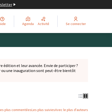
wsletter
Aide
Agenda
Activité
Se connecter
Leaflet
|
©
OpenStreetMap
contributors
ge comme des points de carte. L'élément peut être utilisé ave
e édition et leur avancée. Envie de participer ?
er ou une inauguration sont peut-être bientôt
nglet)
Les plus commentées
Les plus suivies
Avec le plus d'auteurs