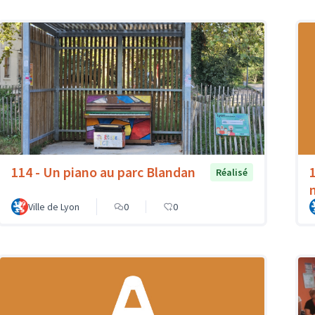
114 - Un piano au parc Blandan
Réalisé
Ville de Lyon
0
0