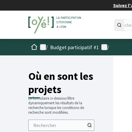
Suivez l'
Accueil
Menu principal
Menu utilisat
/
Budget participatif #1
/
Passer
L'élémen
+
−
Où en sont les
projets
Le formulaire ci-dessous filtre
dynamiquement les résultats de la
recherche lorsque les conditions de
recherche sont modifiées.