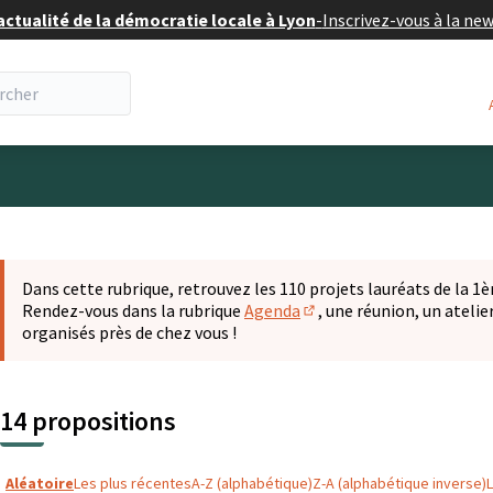
actualité de la démocratie locale à Lyon
-
Inscrivez-vous à la ne
eur
 la carte
t suivant est une carte qui présente les éléments de cette pa
Dans cette rubrique, retrouvez les 110 projets lauréats de la 1èr
Rendez-vous dans la rubrique
Agenda
, une réunion, un ateli
(S'ouvre dans un nouvel o
organisés près de chez vous !
14 propositions
Aléatoire
Les plus récentes
A-Z (alphabétique)
Z-A (alphabétique inverse)