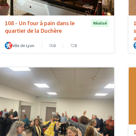
108 - Un four à pain dans le
Réalisé
quartier de la Duchère
Ville de Lyon
0
0