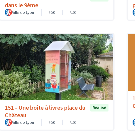
dans le 9ème
Ville de Lyon
0
0
151 - Une boîte à livres place du
Réalisé
Château
Ville de Lyon
0
0