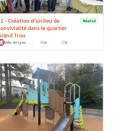
11 - Création d'un lieu de
Réalisé
convivialité dans le quartier
Grand Trou
Ville de Lyon
0
0