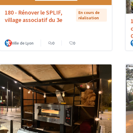
180 - Rénover le SPLIF,
En cours de
réalisation
village associatif du 3e
Ville de Lyon
0
0