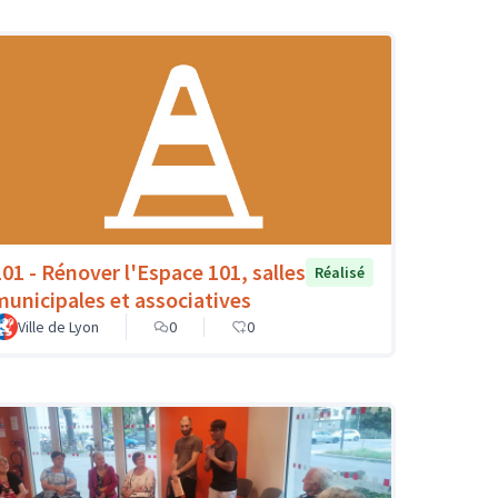
101 - Rénover l'Espace 101, salles
Réalisé
municipales et associatives
Ville de Lyon
0
0