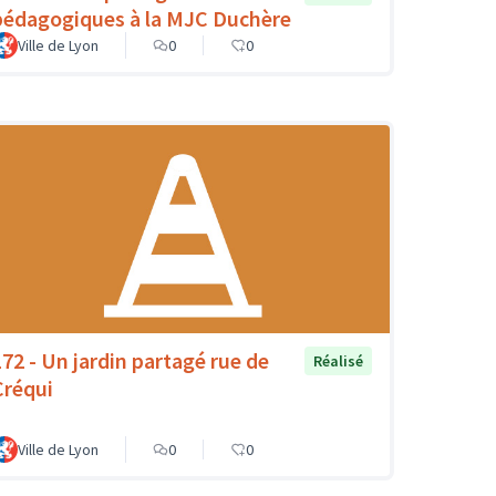
pédagogiques à la MJC Duchère
Ville de Lyon
0
0
172 - Un jardin partagé rue de
Réalisé
Créqui
Ville de Lyon
0
0