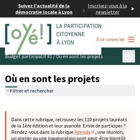
Suivez l'actualité de la
Inscrivez-vous à la
-
démocratie locale à Lyon
newsletter
Menu
Se connecter
Menu p
Budget participatif #1
/
Où en sont les projets
Où en sont les projets
Filtrer et rechercher
Passer la carte
Leaflet
|
©
OpenStreetMap
contributors
L'élément suivant est une carte qui présente les éléments 
+
Dans cette rubrique, retrouvez les 110 projets lauréats
−
de la 1ère édition et leur avancée. Envie de participer ?
Rendez-vous dans la rubrique
Agenda
, une réunion,
(S'ouvre dans un nouve
un atelier ou une inauguration sont peut-être bientôt