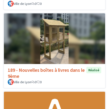
Ville de Lyon
0
0
189 - Nouvelles boîtes à livres dans le
Réalisé
9ème
Ville de Lyon
0
0