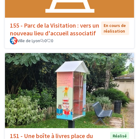
155 - Parc de la Visitation : vers un
En cours de
réalisation
nouveau lieu d'accueil associatif
Ville de Lyon
0
0
151 - Une boîte à livres place du
Réalisé