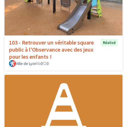
103 - Retrouver un véritable square
Réalisé
public à l'Observance avec des jeux
pour les enfants !
Ville de Lyon
0
0