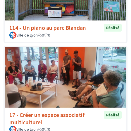
114 - Un piano au parc Blandan
Réalisé
Ville de Lyon
0
0
17 - Créer un espace associatif
Réalisé
multiculturel
Ville de Lyon
0
0