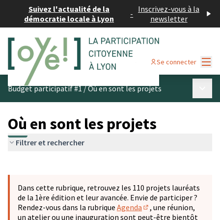
Suivez l'actualité de la
Inscrivez-vous à la
-
démocratie locale à Lyon
newsletter
Menu
Se connecter
Menu p
Budget participatif #1
/
Où en sont les projets
Où en sont les projets
Filtrer et rechercher
Passer la carte
Leaflet
|
©
OpenStreetMap
contributors
L'élément suivant est une carte qui présente les éléments 
+
Dans cette rubrique, retrouvez les 110 projets lauréats
−
de la 1ère édition et leur avancée. Envie de participer ?
Rendez-vous dans la rubrique
Agenda
, une réunion,
(S'ouvre dans un nouve
un atelier ou une inauguration sont peut-être bientôt