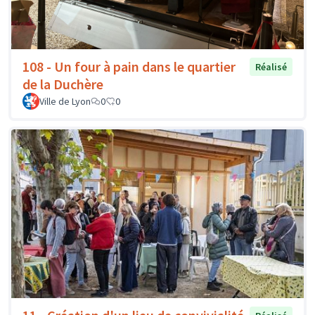
108 - Un four à pain dans le quartier
Réalisé
de la Duchère
Ville de Lyon
0
0