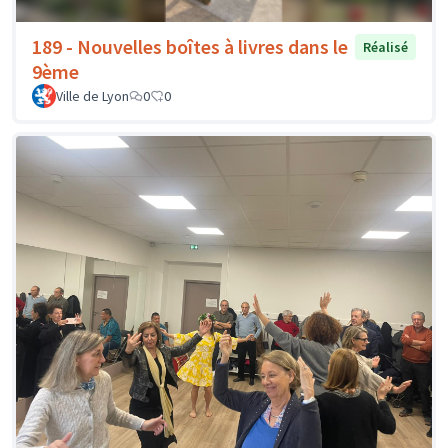
189 - Nouvelles boîtes à livres dans le
Réalisé
9ème
Ville de Lyon
0
0