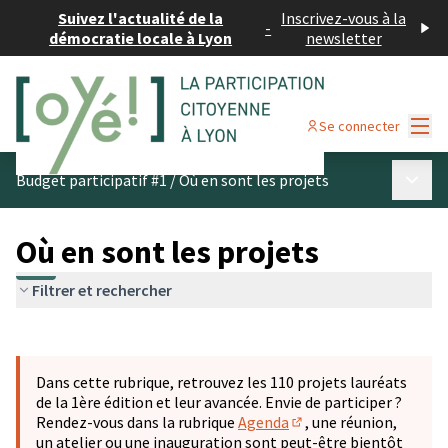
Suivez l'actualité de la
Inscrivez-vous à la
-
démocratie locale à Lyon
newsletter
Menu
Se connecter
Menu p
Budget participatif #1
/
Où en sont les projets
Où en sont les projets
Filtrer et rechercher
Passer la carte
Leaflet
|
©
OpenStreetMap
contributors
L'élément suivant est une carte qui présente les éléments 
+
Dans cette rubrique, retrouvez les 110 projets lauréats
−
de la 1ère édition et leur avancée. Envie de participer ?
Rendez-vous dans la rubrique
Agenda
, une réunion,
(S'ouvre dans un nouve
un atelier ou une inauguration sont peut-être bientôt