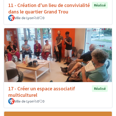
11 - Création d'un lieu de convivialité
Réalisé
dans le quartier Grand Trou
Ville de Lyon
0
0
17 - Créer un espace associatif
Réalisé
multiculturel
Ville de Lyon
0
0