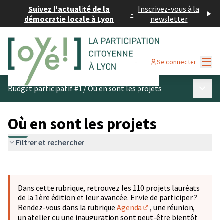
Suivez l'actualité de la
Inscrivez-vous à la
-
démocratie locale à Lyon
newsletter
Menu
Se connecter
Menu p
Budget participatif #1
/
Où en sont les projets
Où en sont les projets
Filtrer et rechercher
Passer la carte
Leaflet
|
©
OpenStreetMap
contributors
L'élément suivant est une carte qui présente les éléments 
+
Dans cette rubrique, retrouvez les 110 projets lauréats
−
de la 1ère édition et leur avancée. Envie de participer ?
Rendez-vous dans la rubrique
Agenda
, une réunion,
(S'ouvre dans un nouve
un atelier ou une inauguration sont peut-être bientôt