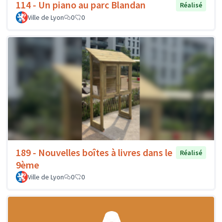
114 - Un piano au parc Blandan
Réalisé
Ville de Lyon
0
0
189 - Nouvelles boîtes à livres dans le
Réalisé
9ème
Ville de Lyon
0
0