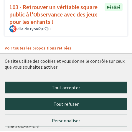
103 - Retrouver un véritable square
Réalisé
public à l'Observance avec des jeux
pour les enfants !
Ville de Lyon
0
0
Voir toutes les propositions retirées
Ce site utilise des cookies et vous donne le contrôle sur ceux
que vous souhaitez activer
Conditions d'utilisation
Paramètres des cookies
Plateforme de participation citoyenne de la Ville de Lyon sur X
Plateforme de participation citoyenne de la Ville de Lyon sur Face
Plateforme de participation citoyenne de la Ville de Lyon sur 
Plateforme de participation citoyenne de la Ville de Lyo
Plateforme de participation citoyenne de la Ville d
Tout accepter
(Lien externe)
(Lien externe)
(Lien externe)
(Lien externe)
(Lien externe)
Tout refuser
Licence Cre
(Lien extern
(Lien externe)
Site réalisé par
Open Source Politics
grâce au
logiciel libre
Personnaliser
(Lien externe)
Decidim
.
(Lien externe)
Politique de confidentialité