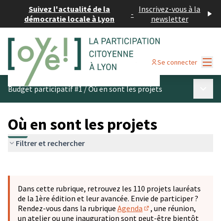
Suivez l'actualité de la
Inscrivez-vous à la
-
démocratie locale à Lyon
newsletter
Menu
Se connecter
Menu p
Budget participatif #1
/
Où en sont les projets
Où en sont les projets
Filtrer et rechercher
Passer la carte
Leaflet
|
©
OpenStreetMap
contributors
L'élément suivant est une carte qui présente les éléments 
+
Dans cette rubrique, retrouvez les 110 projets lauréats
−
de la 1ère édition et leur avancée. Envie de participer ?
Rendez-vous dans la rubrique
Agenda
, une réunion,
(S'ouvre dans un nouve
un atelier ou une inauguration sont peut-être bientôt