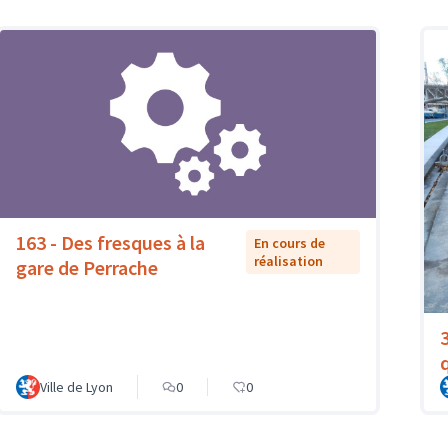
163 - Des fresques à la
En cours de
réalisation
gare de Perrache
Ville de Lyon
0
0