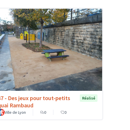
37 - Des jeux pour tout-petits
Réalisé
quai Rambaud
Ville de Lyon
0
0