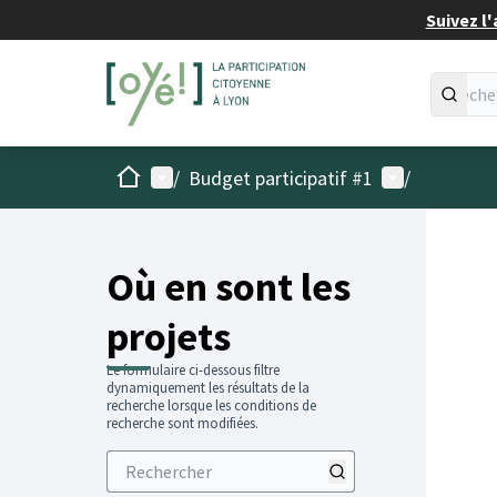
Suivez l'
Accueil
Menu principal
Menu utilisat
/
Budget participatif #1
/
Passer
L'élémen
+
−
Où en sont les
projets
Le formulaire ci-dessous filtre
dynamiquement les résultats de la
recherche lorsque les conditions de
recherche sont modifiées.