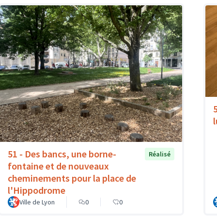
51 - Des bancs, une borne-
Réalisé
fontaine et de nouveaux
cheminements pour la place de
l'Hippodrome
Ville de Lyon
0
0