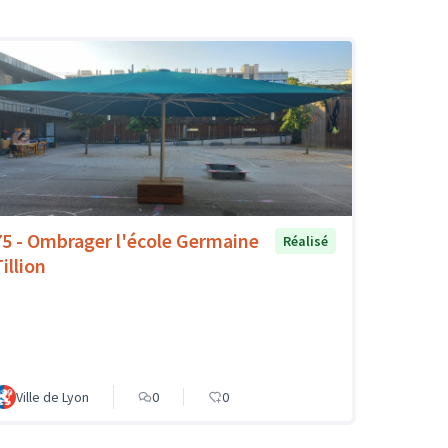
75 - Ombrager l'école Germaine
Réalisé
illion
Ville de Lyon
0
0