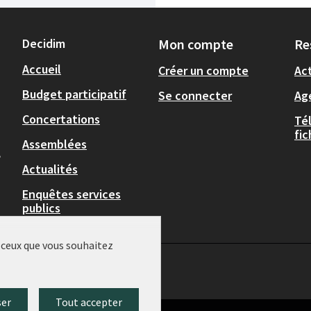
Decidim
Mon compte
Re
Accueil
Créer un compte
Act
Budget participatif
Se connecter
Ag
Concertations
Té
fi
Assemblées
,
Actualités
Enquêtes services
publics
r ceux que vous souhaitez
ser
Tout accepter