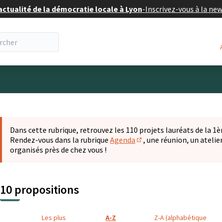
actualité de la démocratie locale à Lyon
-
Inscrivez-vous à la ne
eur
 la carte
t suivant est une carte qui présente les éléments de cette pa
Dans cette rubrique, retrouvez les 110 projets lauréats de la 1èr
Rendez-vous dans la rubrique
Agenda
, une réunion, un ateli
(S'ouvre dans un nouvel o
organisés près de chez vous !
10 propositions
Les plus
A-Z
Z-A (alphabétique