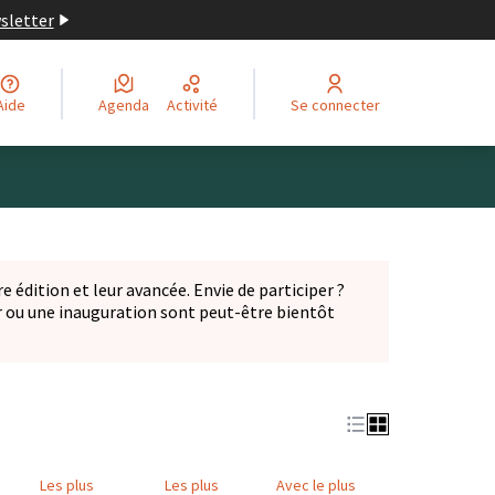
wsletter
Aide
Agenda
Activité
Se connecter
Leaflet
|
©
OpenStreetMap
contributors
ge comme des points de carte. L'élément peut être utilisé ave
e édition et leur avancée. Envie de participer ?
er ou une inauguration sont peut-être bientôt
nglet)
Les plus
Les plus
Avec le plus