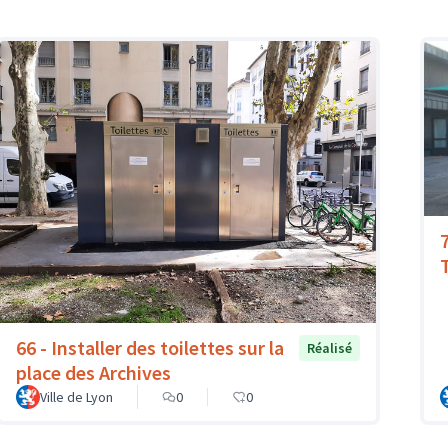
T
66 - Installer des toilettes sur la
Réalisé
place des Archives
Ville de Lyon
0
0