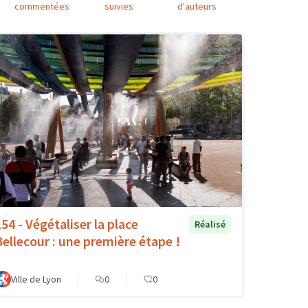
commentées
suivies
d'auteurs
154 - Végétaliser la place
Réalisé
Bellecour : une première étape !
Ville de Lyon
0
0