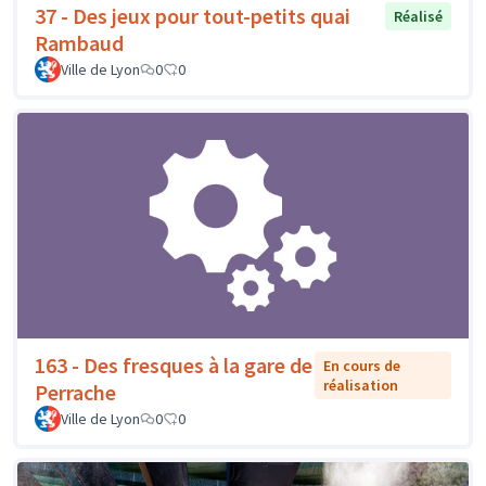
37 - Des jeux pour tout-petits quai
Réalisé
Rambaud
Ville de Lyon
0
0
163 - Des fresques à la gare de
En cours de
réalisation
Perrache
Ville de Lyon
0
0