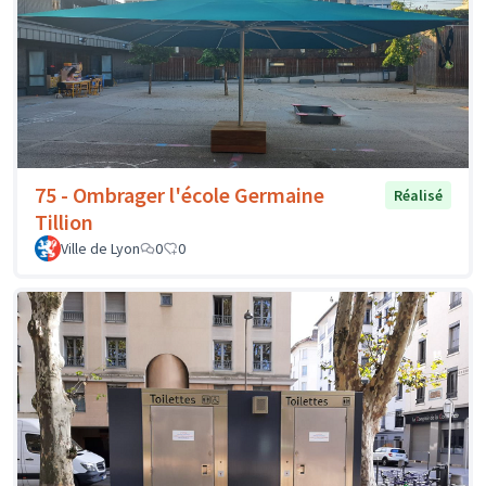
75 - Ombrager l'école Germaine
Réalisé
Tillion
Ville de Lyon
0
0