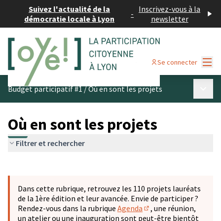
Suivez l'actualité de la
Inscrivez-vous à la
-
démocratie locale à Lyon
newsletter
Menu
Se connecter
Menu p
Budget participatif #1
/
Où en sont les projets
Où en sont les projets
Filtrer et rechercher
Passer la carte
Leaflet
|
©
OpenStreetMap
contributors
L'élément suivant est une carte qui présente les éléments 
+
Dans cette rubrique, retrouvez les 110 projets lauréats
−
de la 1ère édition et leur avancée. Envie de participer ?
Rendez-vous dans la rubrique
Agenda
, une réunion,
(S'ouvre dans un nouve
un atelier ou une inauguration sont peut-être bientôt