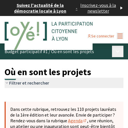
Suivez l'actualité de la
Inscrivez-vous à la
-
démocratie locale à Lyon
newsletter
Menu
Se connecter
Menu p
Budget participatif #1
/
Où en sont les projets
Où en sont les projets
Filtrer et rechercher
Passer la carte
Leaflet
|
©
OpenStreetMap
contributors
L'élément suivant est une carte qui présente les éléments 
+
Dans cette rubrique, retrouvez les 110 projets lauréats
−
de la 1ère édition et leur avancée. Envie de participer ?
Rendez-vous dans la rubrique
Agenda
, une réunion,
(S'ouvre dans un nouve
un atelier ou une inauguration sont peut-être bientôt