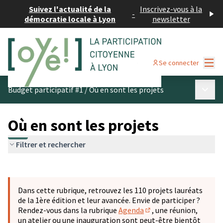
Suivez l'actualité de la
Inscrivez-vous à la
-
démocratie locale à Lyon
newsletter
Menu
Se connecter
Menu p
Budget participatif #1
/
Où en sont les projets
Où en sont les projets
Filtrer et rechercher
Passer la carte
Leaflet
|
©
OpenStreetMap
contributors
L'élément suivant est une carte qui présente les éléments 
+
Dans cette rubrique, retrouvez les 110 projets lauréats
−
de la 1ère édition et leur avancée. Envie de participer ?
Rendez-vous dans la rubrique
Agenda
, une réunion,
(S'ouvre dans un nouve
un atelier ou une inauguration sont peut-être bientôt