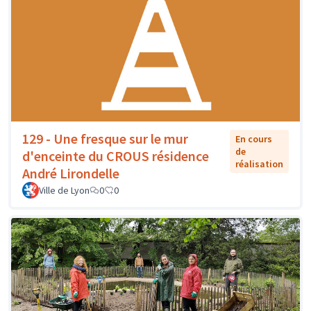
129 - Une fresque sur le mur
En cours
de
d'enceinte du CROUS résidence
réalisation
André Lirondelle
Ville de Lyon
0
0