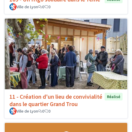
Ville de Lyon
0
0
11 - Création d'un lieu de convivialité
Réalisé
dans le quartier Grand Trou
Ville de Lyon
0
0