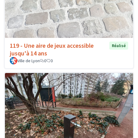
119 - Une aire de jeux accessible
Réalisé
jusqu'à 14 ans
Ville de Lyon
0
0