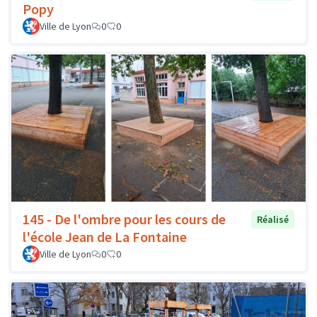
Popy
Ville de Lyon
0
0
145 - De l'ombre pour les cours de
Réalisé
l'école Jean de La Fontaine
Ville de Lyon
0
0