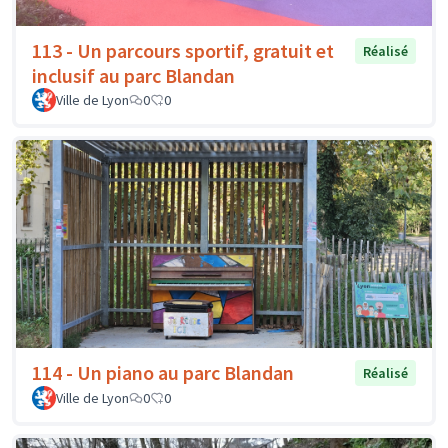
113 - Un parcours sportif, gratuit et
Réalisé
inclusif au parc Blandan
Ville de Lyon
0
0
114 - Un piano au parc Blandan
Réalisé
Ville de Lyon
0
0