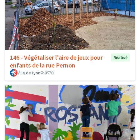
146 - Végétaliser l'aire de jeux pour
Réalisé
enfants de la rue Pernon
Ville de Lyon
0
0