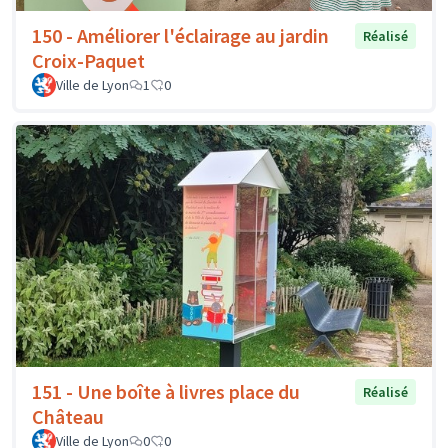
150 - Améliorer l'éclairage au jardin
Réalisé
Croix-Paquet
Ville de Lyon
1
0
151 - Une boîte à livres place du
Réalisé
Château
Ville de Lyon
0
0