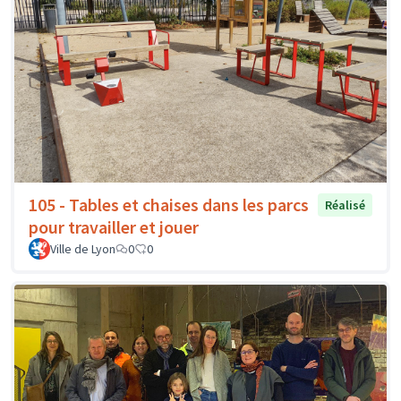
105 - Tables et chaises dans les parcs
Réalisé
pour travailler et jouer
Ville de Lyon
0
0