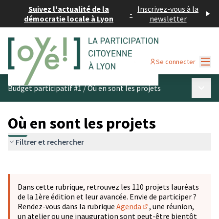
Suivez l'actualité de la
Inscrivez-vous à la
-
démocratie locale à Lyon
newsletter
Menu
Se connecter
Menu p
Budget participatif #1
/
Où en sont les projets
Où en sont les projets
Filtrer et rechercher
Passer la carte
Leaflet
|
©
OpenStreetMap
contributors
L'élément suivant est une carte qui présente les éléments 
+
Dans cette rubrique, retrouvez les 110 projets lauréats
−
de la 1ère édition et leur avancée. Envie de participer ?
Rendez-vous dans la rubrique
Agenda
, une réunion,
(S'ouvre dans un nouve
un atelier ou une inauguration sont peut-être bientôt