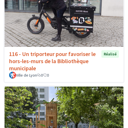
116 - Un triporteur pour favoriser le
Réalisé
hors-les-murs de la Bibliothèque
municipale
Ville de Lyon
0
0