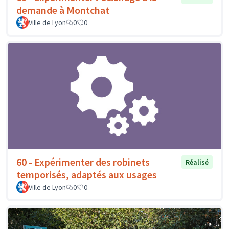
demande à Montchat
Ville de Lyon
0
0
60 - Expérimenter des robinets
Réalisé
temporisés, adaptés aux usages
Ville de Lyon
0
0