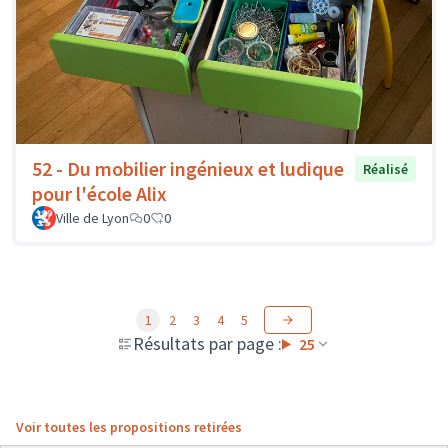
52 - Du mobilier ingénieux et ludique
Réalisé
pour l'école Alix
Ville de Lyon
0
0
1
2
3
4
5
Résultats par page :
25
Voir toutes les propositions retirées