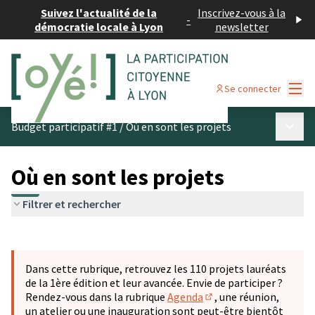
Suivez l'actualité de la
Inscrivez-vous à la
-
démocratie locale à Lyon
newsletter
Menu
Se connecter
Menu p
Budget participatif #1
/
Où en sont les projets
Où en sont les projets
Filtrer et rechercher
Passer la carte
Leaflet
|
©
OpenStreetMap
contributors
L'élément suivant est une carte qui présente les éléments 
+
Dans cette rubrique, retrouvez les 110 projets lauréats
−
de la 1ère édition et leur avancée. Envie de participer ?
Rendez-vous dans la rubrique
Agenda
, une réunion,
(S'ouvre dans un nouve
un atelier ou une inauguration sont peut-être bientôt