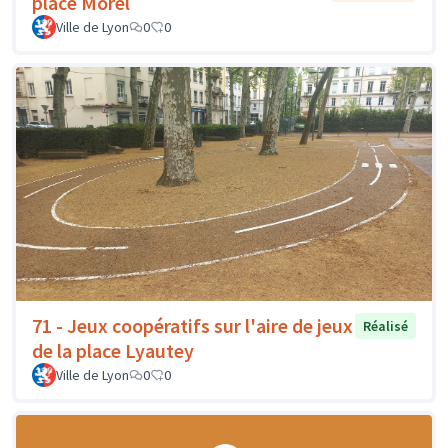
place Morel
Ville de Lyon
0
0
71 - Jeux coopératifs sur l'aire de jeux
Réalisé
de la place Lyautey
Ville de Lyon
0
0