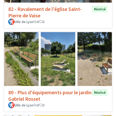
82 - Ravalement de l'église Saint-
Réalisé
Pierre de Vaise
Ville de Lyon
0
0
80 - Plus d'équipements pour le jardin
Réalisé
Gabriel Rosset
Ville de Lyon
0
0