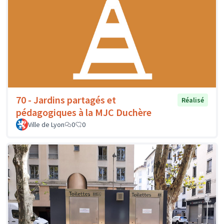
70 - Jardins partagés et
Réalisé
pédagogiques à la MJC Duchère
Ville de Lyon
0
0