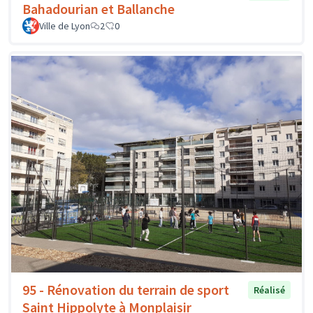
Bahadourian et Ballanche
Ville de Lyon
2
0
95 - Rénovation du terrain de sport
Réalisé
Saint Hippolyte à Monplaisir