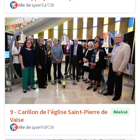
Ville de Lyon
1
0
9 - Carillon de l'église Saint-Pierre de
Réalisé
Vaise
Ville de Lyon
0
0