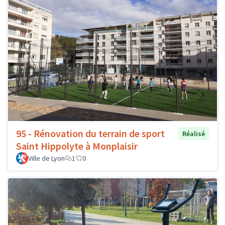
95 - Rénovation du terrain de sport
Réalisé
Saint Hippolyte à Monplaisir
Ville de Lyon
1
0