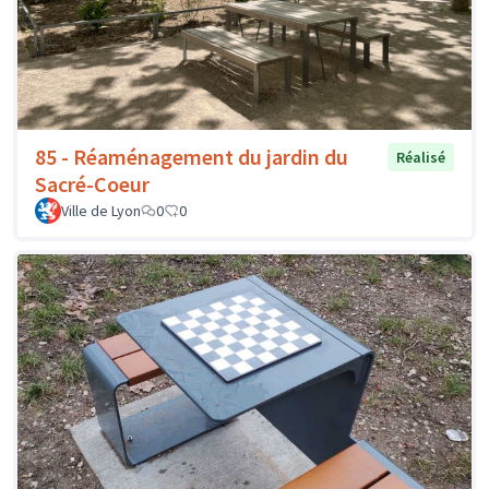
85 - Réaménagement du jardin du
Réalisé
Sacré-Coeur
Ville de Lyon
0
0