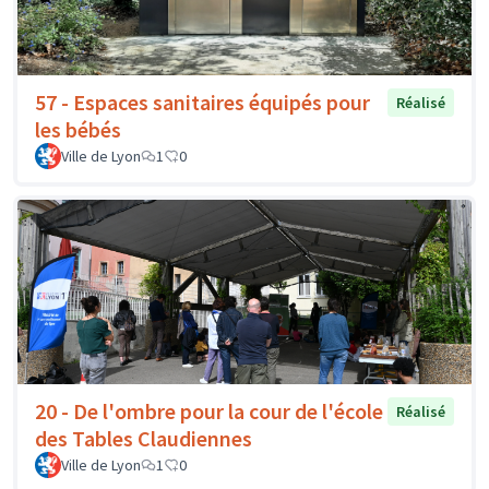
57 - Espaces sanitaires équipés pour
Réalisé
les bébés
Ville de Lyon
1
0
20 - De l'ombre pour la cour de l'école
Réalisé
des Tables Claudiennes
Ville de Lyon
1
0