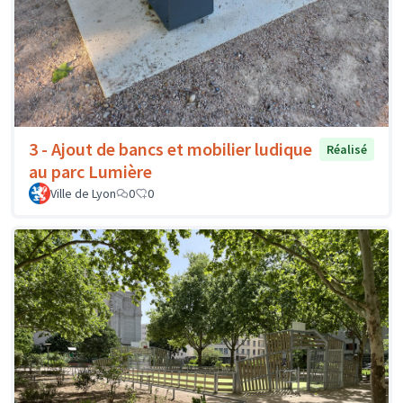
3 - Ajout de bancs et mobilier ludique
Réalisé
au parc Lumière
Ville de Lyon
0
0