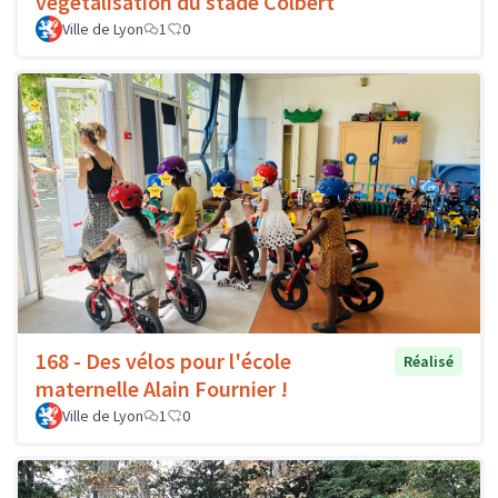
végétalisation du stade Colbert
Ville de Lyon
1
0
168 - Des vélos pour l'école
Réalisé
maternelle Alain Fournier !
Ville de Lyon
1
0