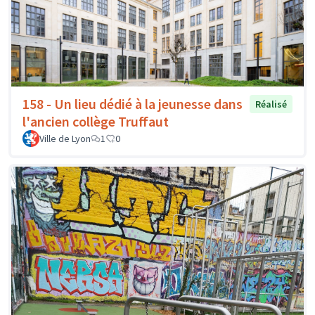
158 - Un lieu dédié à la jeunesse dans
Réalisé
l'ancien collège Truffaut
Ville de Lyon
1
0