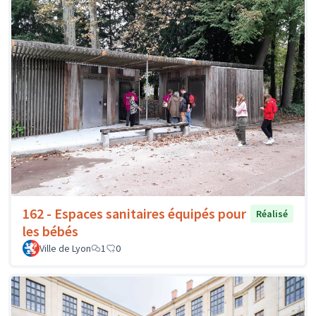
162 - Espaces sanitaires équipés pour
Réalisé
les bébés
Ville de Lyon
1
0