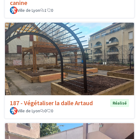
canine
Ville de Lyon
1
0
187 - Végétaliser la dalle Artaud
Réalisé
Ville de Lyon
0
0