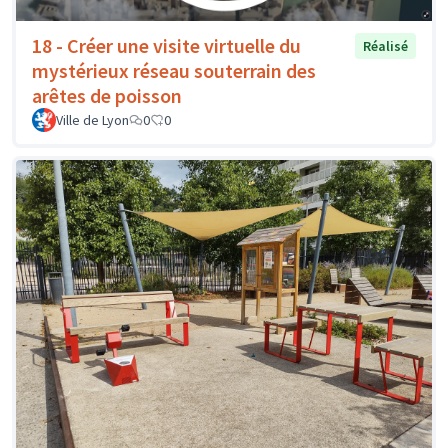
18 - Créer une visite virtuelle du
Réalisé
mystérieux réseau souterrain des
arêtes de poisson
Ville de Lyon
0
0