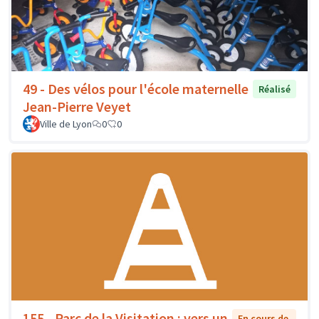
49 - Des vélos pour l'école maternelle
Réalisé
Jean-Pierre Veyet
Ville de Lyon
0
0
155 - Parc de la Visitation : vers un
En cours de