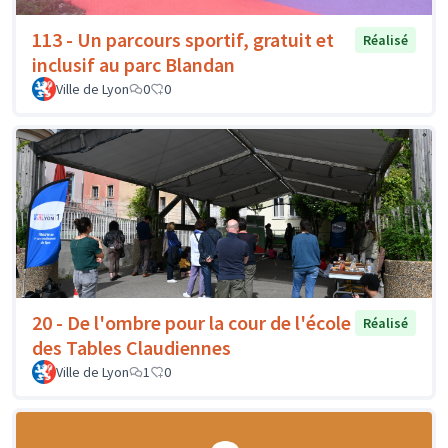
113 - Un parcours sportif, gratuit et
Réalisé
inclusif au parc Blandan
Ville de Lyon
0
0
20 - De l'ombre pour la cour de l'école
Réalisé
des Tables Claudiennes
Ville de Lyon
1
0