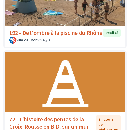
192 - De l'ombre à la piscine du Rhône
Réalisé
Ville de Lyon
0
0
72 - L'histoire des pentes de la
En cours
de
Croix-Rousse en B.D. sur un mur
réalisation