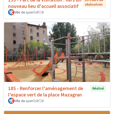
réalisation
nouveau lieu d'accueil associatif
Ville de Lyon
0
0
185 - Renforcer l'aménagement de
Réalisé
l'espace vert de la place Mazagran
Ville de Lyon
0
0