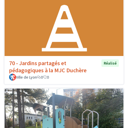
70 - Jardins partagés et
Réalisé
pédagogiques à la MJC Duchère
Ville de Lyon
0
0