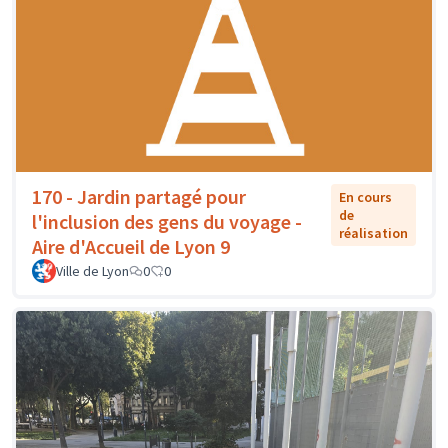
170 - Jardin partagé pour
En cours
de
l'inclusion des gens du voyage -
réalisation
Aire d'Accueil de Lyon 9
Ville de Lyon
0
0