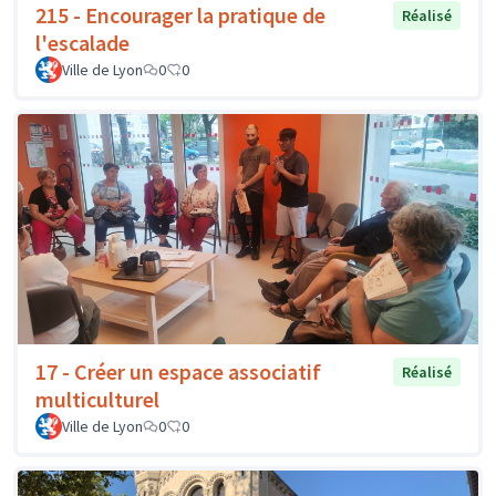
215 - Encourager la pratique de
Réalisé
l'escalade
Ville de Lyon
0
0
17 - Créer un espace associatif
Réalisé
multiculturel
Ville de Lyon
0
0