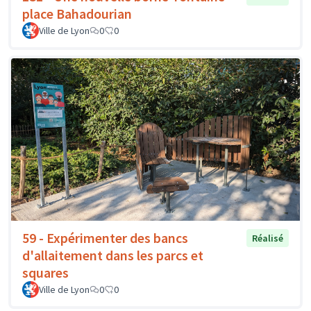
place Bahadourian
Ville de Lyon
0
0
59 - Expérimenter des bancs
Réalisé
d'allaitement dans les parcs et
squares
Ville de Lyon
0
0