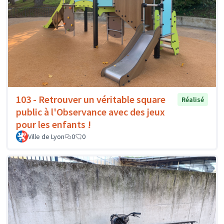
103 - Retrouver un véritable square
Réalisé
public à l'Observance avec des jeux
pour les enfants !
Ville de Lyon
0
0