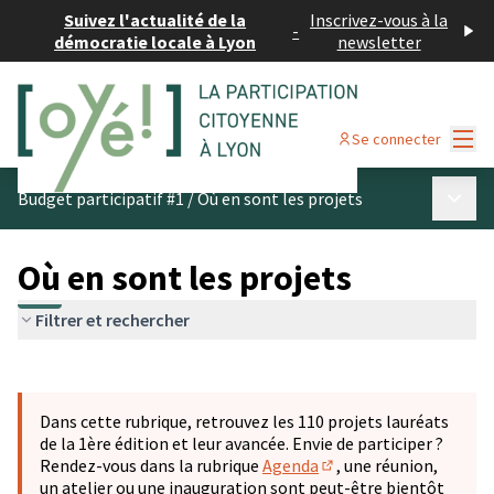
Suivez l'actualité de la
Inscrivez-vous à la
-
démocratie locale à Lyon
newsletter
Menu
Se connecter
Menu p
Budget participatif #1
/
Où en sont les projets
Où en sont les projets
Filtrer et rechercher
Passer la carte
Leaflet
|
©
OpenStreetMap
contributors
L'élément suivant est une carte qui présente les éléments 
+
Dans cette rubrique, retrouvez les 110 projets lauréats
−
de la 1ère édition et leur avancée. Envie de participer ?
Rendez-vous dans la rubrique
Agenda
, une réunion,
(S'ouvre dans un nouve
un atelier ou une inauguration sont peut-être bientôt