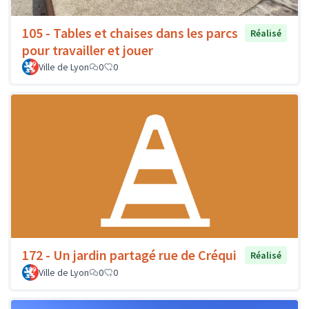
105 - Tables et chaises dans les parcs
Réalisé
pour travailler et jouer
Ville de Lyon
0
0
172 - Un jardin partagé rue de Créqui
Réalisé
Ville de Lyon
0
0