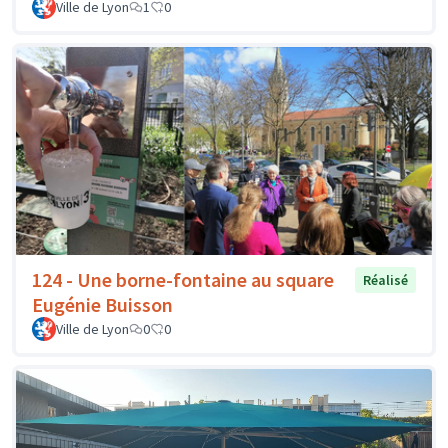
Ville de Lyon
1
0
124 - Une borne-fontaine au square
Réalisé
Eugénie Buisson
Ville de Lyon
0
0