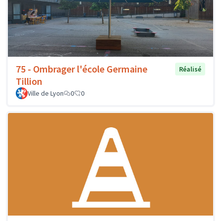
75 - Ombrager l'école Germaine
Réalisé
Tillion
Ville de Lyon
0
0