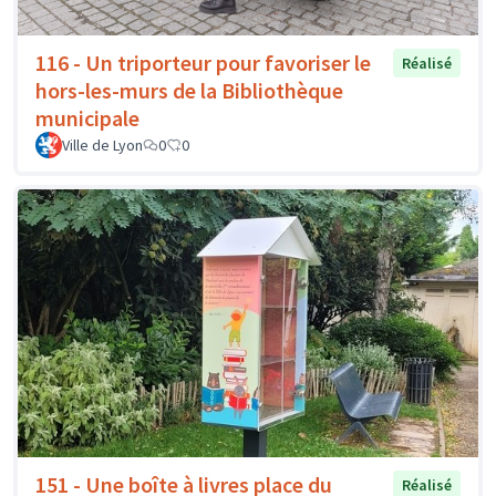
116 - Un triporteur pour favoriser le
Réalisé
hors-les-murs de la Bibliothèque
municipale
Ville de Lyon
0
0
151 - Une boîte à livres place du
Réalisé