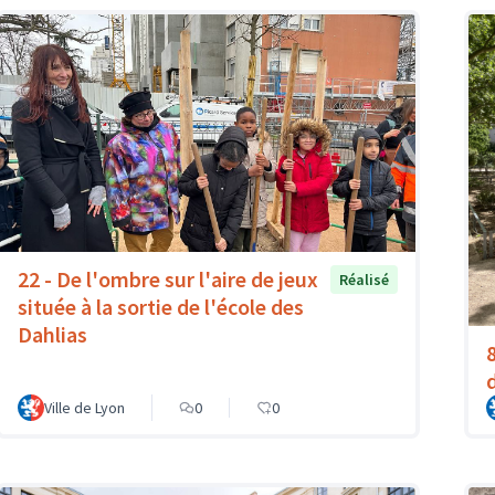
22 - De l'ombre sur l'aire de jeux
Réalisé
située à la sortie de l'école des
Dahlias
Ville de Lyon
0
0