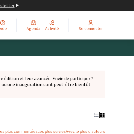
wsletter
Aide
Agenda
Activité
Se connecter
Leaflet
|
©
OpenStreetMap
contributors
ge comme des points de carte. L'élément peut être utilisé ave
e édition et leur avancée. Envie de participer ?
er ou une inauguration sont peut-être bientôt
nglet)
Les plus commentées
Les plus suivies
Avec le plus d'auteurs