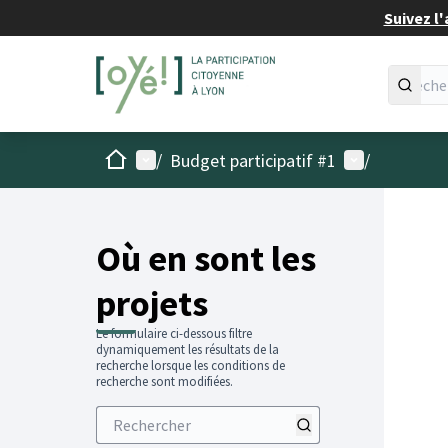
Suivez l'
Accueil
Menu principal
Menu utilisat
/
Budget participatif #1
/
Passer
L'élémen
+
−
Où en sont les
projets
Le formulaire ci-dessous filtre
dynamiquement les résultats de la
recherche lorsque les conditions de
recherche sont modifiées.