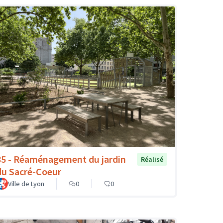
85 - Réaménagement du jardin
Réalisé
du Sacré-Coeur
Ville de Lyon
0
0