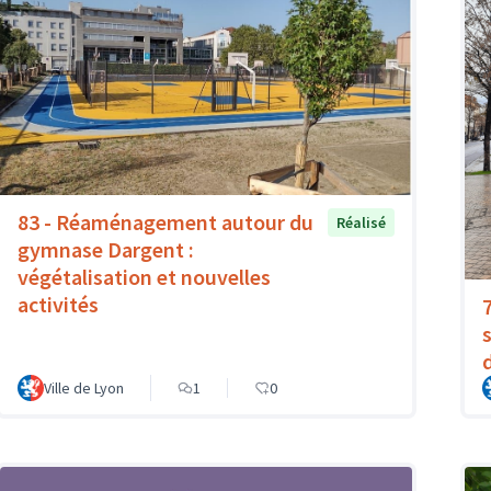
83 - Réaménagement autour du
Réalisé
gymnase Dargent :
végétalisation et nouvelles
activités
Ville de Lyon
1
0