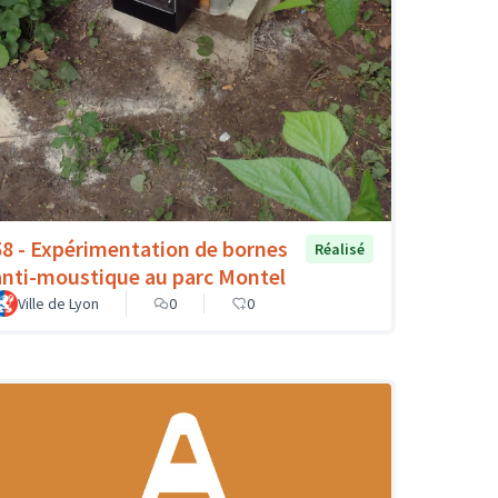
58 - Expérimentation de bornes
Réalisé
anti-moustique au parc Montel
Ville de Lyon
0
0