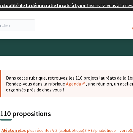
actualité de la démocratie locale à Lyon
-
Inscrivez-vous à la ne
eur
 la carte
t suivant est une carte qui présente les éléments de cette pa
Dans cette rubrique, retrouvez les 110 projets lauréats de la 1èr
Rendez-vous dans la rubrique
Agenda
, une réunion, un ateli
(S'ouvre dans un nouvel o
organisés près de chez vous !
110 propositions
Aléatoire
Les plus récentes
A-Z (alphabétique)
Z-A (alphabétique inverse)