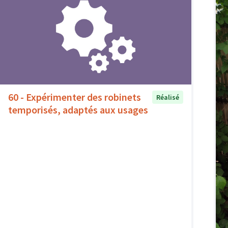
60 - Expérimenter des robinets
Réalisé
temporisés, adaptés aux usages