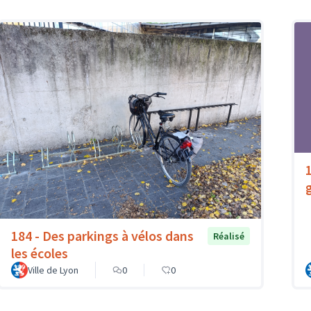
184 - Des parkings à vélos dans
Réalisé
les écoles
Ville de Lyon
0
0