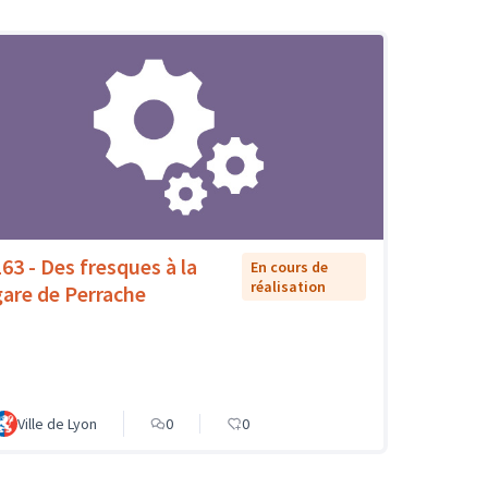
163 - Des fresques à la
En cours de
réalisation
gare de Perrache
Ville de Lyon
0
0