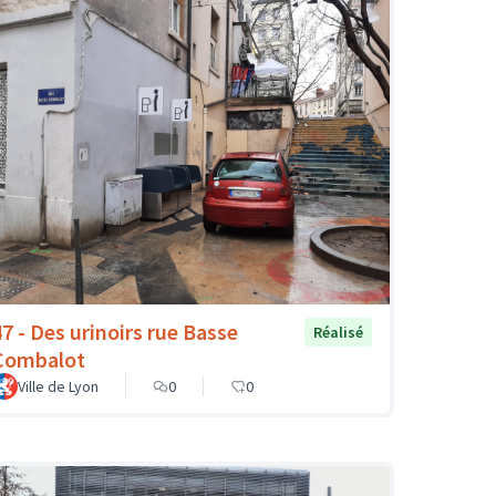
47 - Des urinoirs rue Basse
Réalisé
Combalot
Ville de Lyon
0
0