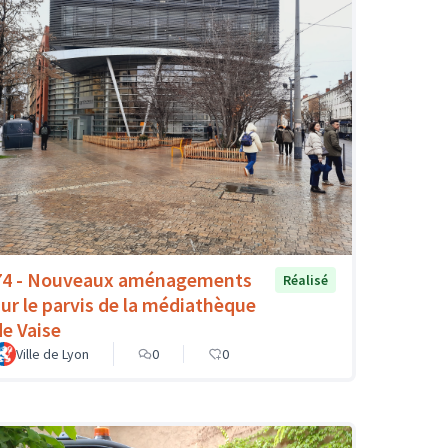
74 - Nouveaux aménagements
Réalisé
sur le parvis de la médiathèque
de Vaise
Ville de Lyon
0
0