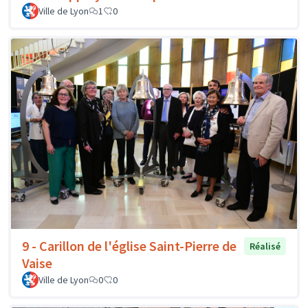
Ville de Lyon
1
0
9 - Carillon de l'église Saint-Pierre de
Réalisé
Vaise
Ville de Lyon
0
0