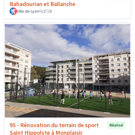
Bahadourian et Ballanche
Ville de Lyon
2
0
95 - Rénovation du terrain de sport
Réalisé
Saint Hippolyte à Monplaisir