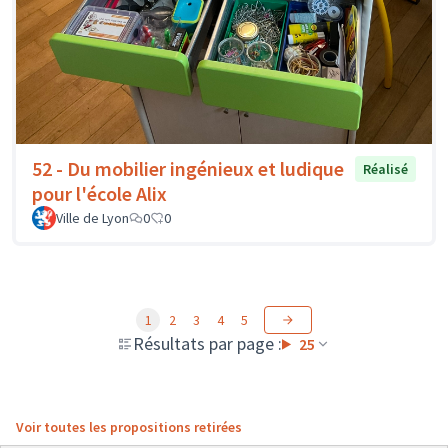
52 - Du mobilier ingénieux et ludique
Réalisé
pour l'école Alix
Ville de Lyon
0
0
1
2
3
4
5
Résultats par page :
25
Voir toutes les propositions retirées