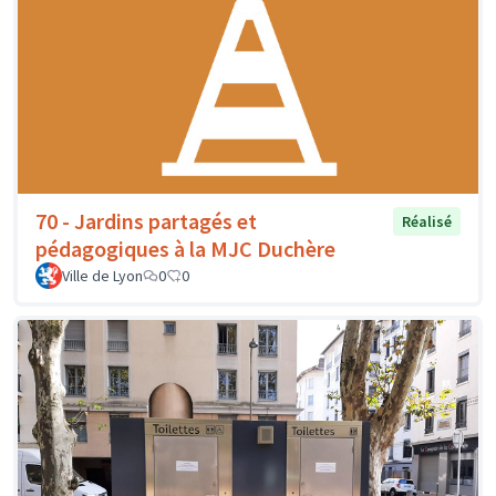
70 - Jardins partagés et
Réalisé
pédagogiques à la MJC Duchère
Ville de Lyon
0
0