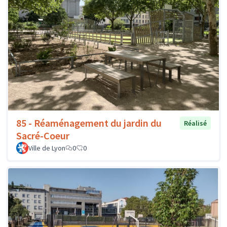
85 - Réaménagement du jardin du
Réalisé
Sacré-Coeur
Ville de Lyon
0
0