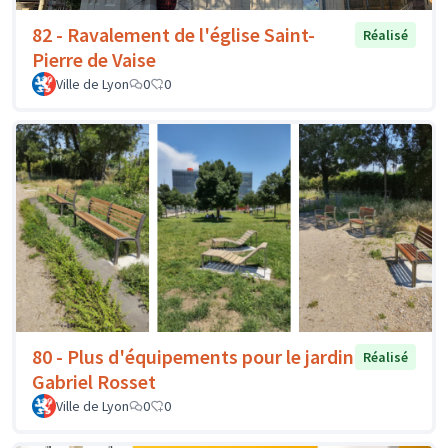
82 - Ravalement de l'église Saint-
Réalisé
Pierre de Vaise
Ville de Lyon
0
0
80 - Plus d'équipements pour le jardin
Réalisé
Gabriel Rosset
Ville de Lyon
0
0