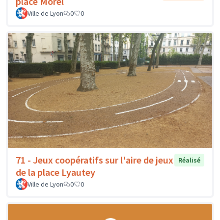
place Morel
Ville de Lyon
0
0
71 - Jeux coopératifs sur l'aire de jeux
Réalisé
de la place Lyautey
Ville de Lyon
0
0