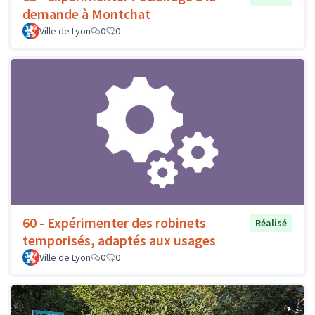
demande à Montchat
Ville de Lyon
0
0
60 - Expérimenter des robinets
Réalisé
temporisés, adaptés aux usages
Ville de Lyon
0
0