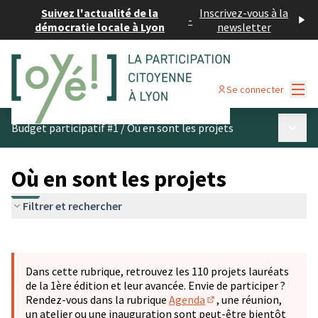
Suivez l'actualité de la
Inscrivez-vous à la
-
démocratie locale à Lyon
newsletter
Menu
Se connecter
Menu p
Budget participatif #1
/
Où en sont les projets
Où en sont les projets
Filtrer et rechercher
Passer la carte
Leaflet
|
©
OpenStreetMap
contributors
L'élément suivant est une carte qui présente les éléments 
+
Dans cette rubrique, retrouvez les 110 projets lauréats
−
de la 1ère édition et leur avancée. Envie de participer ?
Rendez-vous dans la rubrique
Agenda
, une réunion,
(S'ouvre dans un nouve
un atelier ou une inauguration sont peut-être bientôt