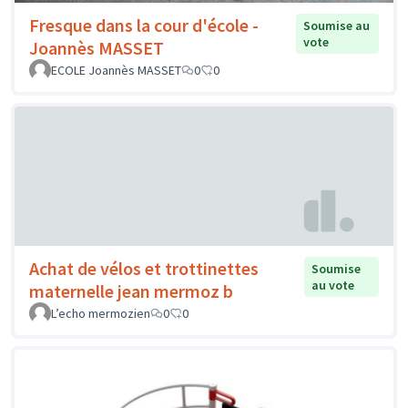
Fresque dans la cour d'école -
Soumise au
vote
Joannès MASSET
ECOLE Joannès MASSET
0
0
Achat de vélos et trottinettes
Soumise
au vote
maternelle jean mermoz b
L’echo mermozien
0
0