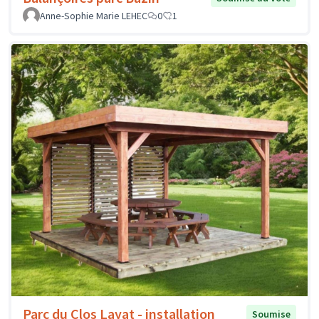
Anne-Sophie Marie LEHEC
0
1
Parc du Clos Layat - installation
Soumise