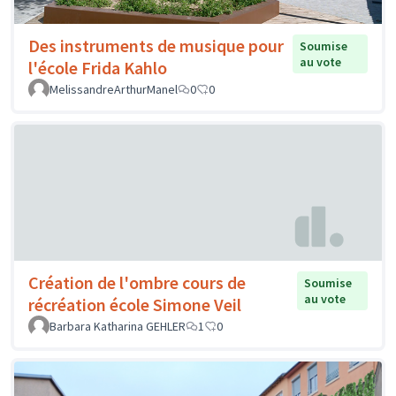
Des instruments de musique pour
Soumise
au vote
l'école Frida Kahlo
MelissandreArthurManel
0
0
Création de l'ombre cours de
Soumise
au vote
récréation école Simone Veil
Barbara Katharina GEHLER
1
0