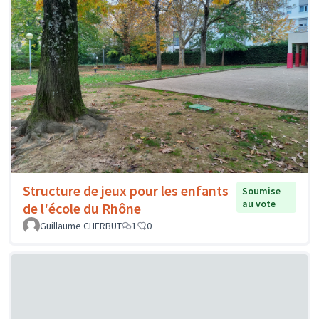
Structure de jeux pour les enfants
Soumise
au vote
de l'école du Rhône
Guillaume CHERBUT
1
0