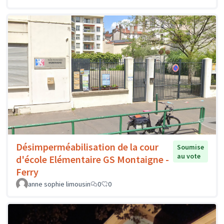
Désimperméabilisation de la cour
Soumise
au vote
d'école Elémentaire GS Montaigne -
Ferry
anne sophie limousin
0
0