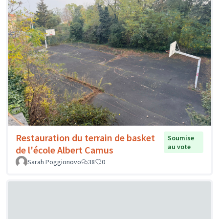
Restauration du terrain de basket
Soumise
au vote
de l'école Albert Camus
Sarah Poggionovo
38
0