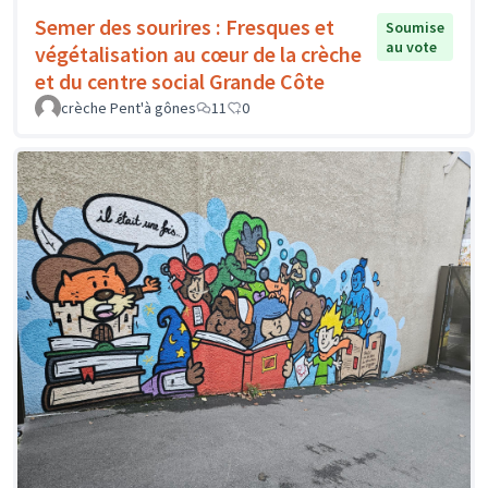
Semer des sourires : Fresques et
Soumise
au vote
végétalisation au cœur de la crèche
et du centre social Grande Côte
crèche Pent'à gônes
11
0