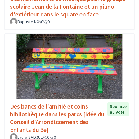
scolaire Jean de la Fontaine et un piano
d'extérieur dans le square en face
Baptiste N
0
0
Des bancs de l'amitié et coins
Soumise
au vote
bibliothèque dans les parcs [idée du
Conseil d'Arrondissement des
Enfants du 3e]
Laura SALQUE
0
0