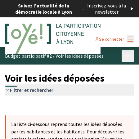
Suivez l'actualité de la
Inscrivez-vous à la
-
démocratie locale à Lyon
newsletter
Menu
Se connecter
Menu p
Budget participatif #2
/
Voir les idées déposées
Voir les idées déposées
Filtrer et rechercher
La liste ci-dessous reprend toutes les idées déposées
par les habitantes et les habitants. Pour découvrir les