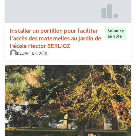
Installer un portillon pour faciliter
Soumise
au vote
l'accès des maternelles au jardin de
l'école Hector BERLIOZ
DELNATTE
0
0