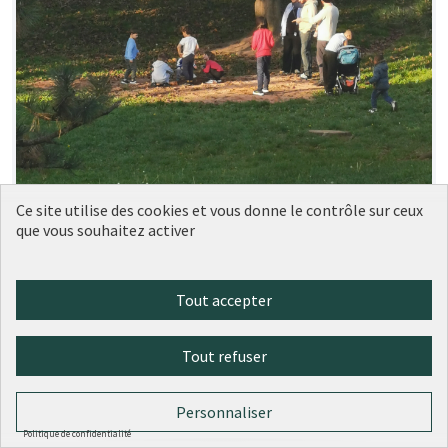
Ce site utilise des cookies et vous donne le contrôle sur ceux
que vous souhaitez activer
Tout accepter
Bac à sable au parc de la mairie
Soumise au vote
Tout refuser
Hélène D
0
0
Personnaliser
Politique de confidentialité