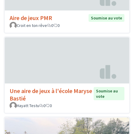
Aire de jeux PMR
Soumise au vote
Croit en ton rêve
0
0
Une aire de jeux à l'école Maryse
Soumise au
vote
Bastié
Hayatt Testu
0
0