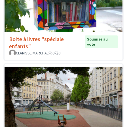
Boite à livres "spéciale
Soumise au
vote
enfants"
CLARISSE MARCHAL
0
0