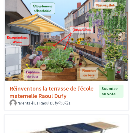
Réinventons la terrasse de l’école
Soumise
au vote
maternelle Raoul Dufy
Parents élus Raoul Dufy
0
1