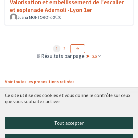
Valorisation et embellissement de l'escalier
et esplanade Adamoli -Lyon 1er
Juana MONTORO
0
0
1
2
Résultats par page :
25
Voir toutes les propositions retirées
Ce site utilise des cookies et vous donne le contrôle sur ceux
que vous souhaitez activer
Conditions d'utilisation
Paramètres des cookies
Plateforme de participation citoyenne de la Ville de Lyon sur X
Plateforme de participation citoyenne de la Ville de Lyon sur Face
Plateforme de participation citoyenne de la Ville de Lyon sur 
Plateforme de participation citoyenne de la Ville de Lyo
Plateforme de participation citoyenne de la Ville d
Tout accepter
(Lien externe)
(Lien externe)
(Lien externe)
(Lien externe)
(Lien externe)