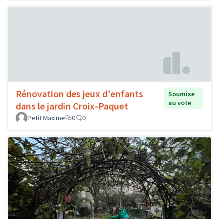
Rénovation des jeux d'enfants
Soumise
au vote
dans le jardin Croix-Paquet
Petit Maxime
0
0