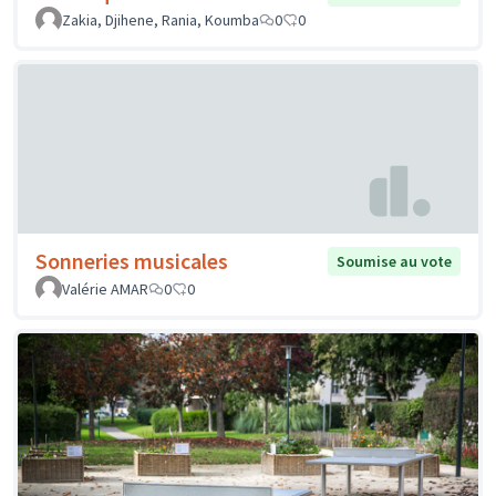
Zakia, Djihene, Rania, Koumba
0
0
Sonneries musicales
Soumise au vote
Valérie AMAR
0
0