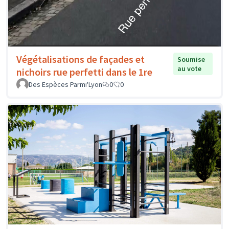
Végétalisations de façades et
Soumise
au vote
nichoirs rue perfetti dans le 1re
Des Espèces Parmi'Lyon
0
0