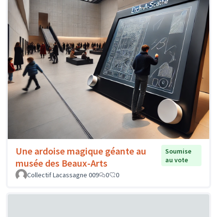
Une ardoise magique géante au
Soumise
au vote
musée des Beaux-Arts
Collectif Lacassagne 009
0
0