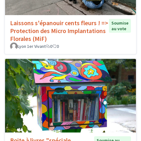
Laissons s'épanouir cents fleurs ! =>
Soumise
au vote
Protection des Micro Implantations
Florales (MiF)
Lyon 1er Vivant
0
0
Boite à livres "spéciale
Soumise au