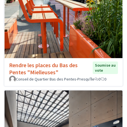
Rendre les places du Bas des
Soumise au
vote
Pentes "Mielleuses"
Conseil de Quartier Bas des Pentes-Presqu'île
0
0