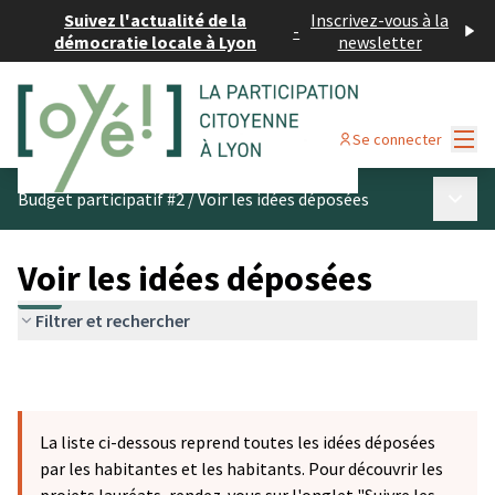
Suivez l'actualité de la
Inscrivez-vous à la
-
démocratie locale à Lyon
newsletter
Menu
Se connecter
Menu p
Budget participatif #2
/
Voir les idées déposées
Voir les idées déposées
Filtrer et rechercher
La liste ci-dessous reprend toutes les idées déposées
par les habitantes et les habitants. Pour découvrir les