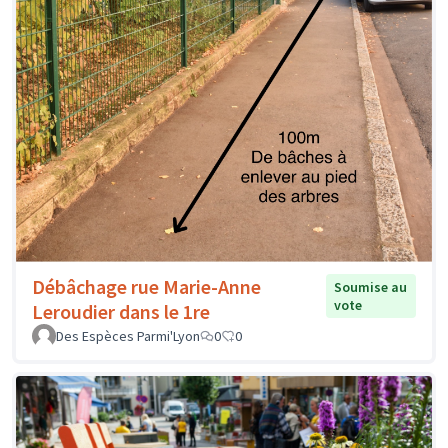
Débâchage rue Marie-Anne
Soumise au
vote
Leroudier dans le 1re
Des Espèces Parmi'Lyon
0
0