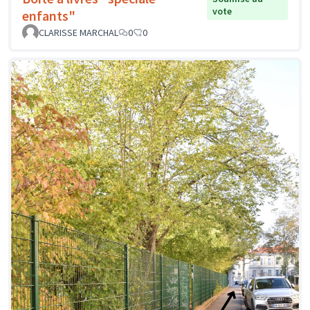
vote
enfants"
CLARISSE MARCHAL
0
0