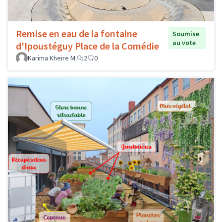
Remise en eau de la fontaine
Soumise
au vote
d'Ipoustéguy Place de la Comédie
Karima Kheire M.
2
0