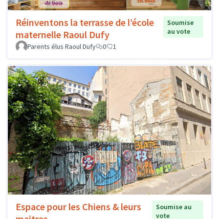
Réinventons la terrasse de l’école
Soumise
au vote
maternelle Raoul Dufy
Parents élus Raoul Dufy
0
1
Espace pour les Chiens & leurs
Soumise au
vote
maitres