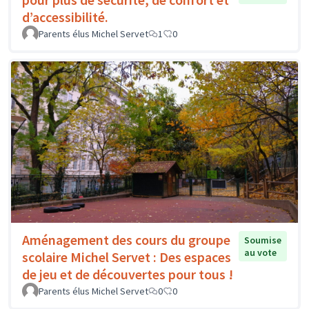
d’accessibilité.
Parents élus Michel Servet
1
0
Aménagement des cours du groupe
Soumise
au vote
scolaire Michel Servet : Des espaces
de jeu et de découvertes pour tous !
Parents élus Michel Servet
0
0