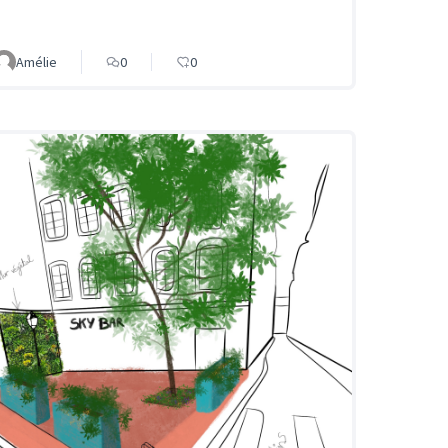
Amélie
0
0