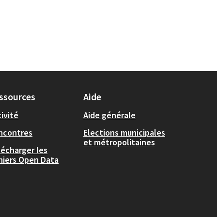
ssources
Aide
ivité
Aide générale
ncontres
Elections municipales
et métropolitaines
lécharger les
chiers Open Data