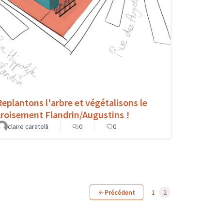
Replantons l'arbre et végétalisons le
croisement Flandrin/Augustins !
claire caratelli
0
0
Précédent
1
2