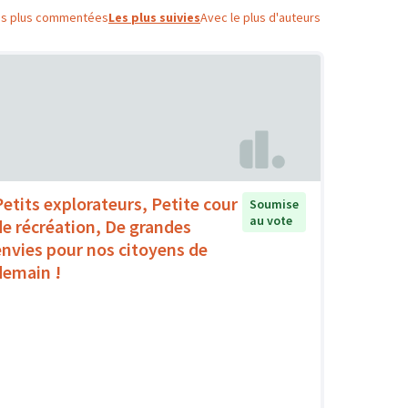
es plus commentées
Les plus suivies
Avec le plus d'auteurs
Petits explorateurs, Petite cour
Soumise
au vote
de récréation, De grandes
envies pour nos citoyens de
demain !