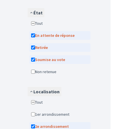
État
Tout
En attente de réponse
Retirée
Soumise au vote
Non retenue
Localisation
Tout
1er arrondissement
2e arrondissement