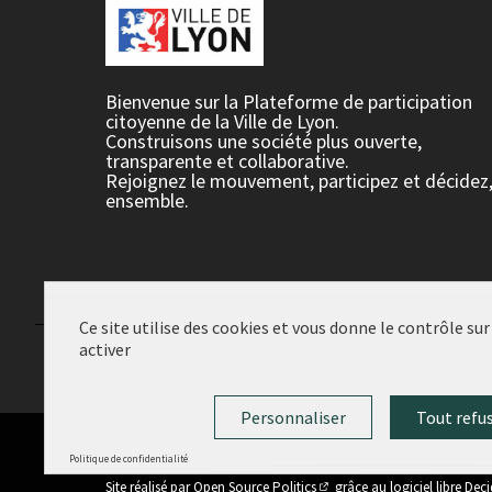
Bienvenue sur la Plateforme de participation
citoyenne de la Ville de Lyon.
Construisons une société plus ouverte,
transparente et collaborative.
Rejoignez le mouvement, participez et décidez
ensemble.
Ce site utilise des cookies et vous donne le contrôle su
activer
Conditions d'utilisation
Paramètres des cookies
Personnaliser
Tout refu
Politique de confidentialité
(Lien externe)
Site réalisé par
Open Source Politics
grâce au
logiciel libre Dec