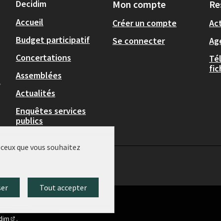
Decidim
Mon compte
Re
Accueil
Créer un compte
Act
Budget participatif
Se connecter
Ag
Concertations
Té
fi
Assemblées
,
Actualités
Enquêtes services
publics
r ceux que vous souhaitez
ser
Tout accepter
idim
.