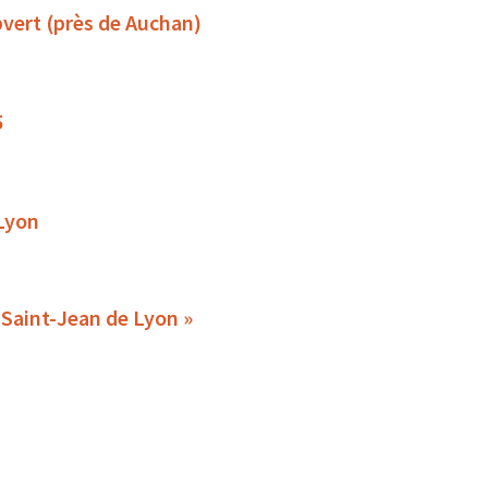
pvert (près de Auchan)
5
 Lyon
« Replantation des 2 arbres historiques de la place Saint-Jean de Lyon »