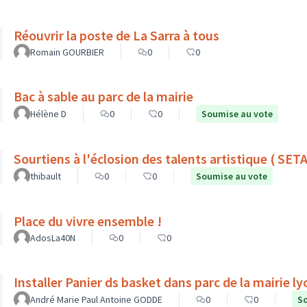
Réouvrir la poste de La Sarra à tous
Romain GOURBIER
0
0
Bac à sable au parc de la mairie
Hélène D
0
0
Soumise au vote
Sourtiens à l'éclosion des talents artistique ( SETA
thibault
0
0
Soumise au vote
Place du vivre ensemble !
AdosLa40N
0
0
Installer Panier ds basket dans parc de la mairie l
André Marie Paul Antoine GODDE
0
0
So