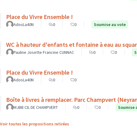
Place du Vivre Ensemble !
AdosLa40N
0
0
Soumise au vote
WC à hauteur d'enfants et fontaine à eau au squa
Pauline Josette Francine CUNNAC
0
0
S
Place du Vivre Ensemble !
AdosLa40N
0
0
Boîte à livres à remplacer. Parc Champv
MJBB CIL DE CHAMPVERT
0
0
Soumise 
Voir toutes les propositions retirées