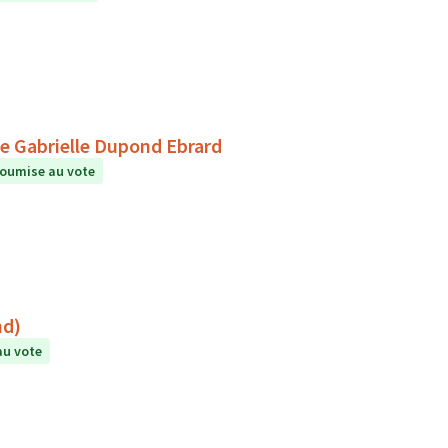
re Gabrielle Dupond Ebrard
oumise au vote
ert (Neyrand)
au vote