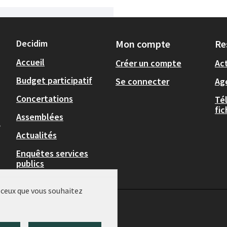
Decidim
Mon compte
Re
Accueil
Créer un compte
Act
Budget participatif
Se connecter
Ag
Concertations
Té
fi
Assemblées
,
Actualités
Enquêtes services
publics
r ceux que vous souhaitez