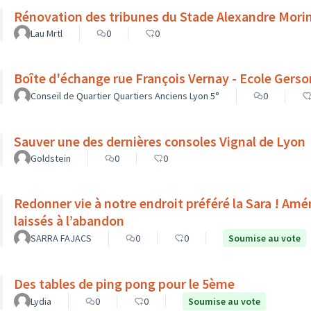
Rénovation des tribunes du Stade Alexandre Mori
Lau Mrtl
0
0
Boîte d'échange rue François Vernay - Ecole Gerso
Conseil de Quartier Quartiers Anciens Lyon 5°
0
Sauver une des dernières consoles Vignal de Lyon
Goldstein
0
0
Redonner vie à notre endroit préféré la Sara ! Amé
laissés à l’abandon
SARRA FAJACS
0
0
Soumise au vote
Des tables de ping pong pour le 5ème
Lydia
0
0
Soumise au vote