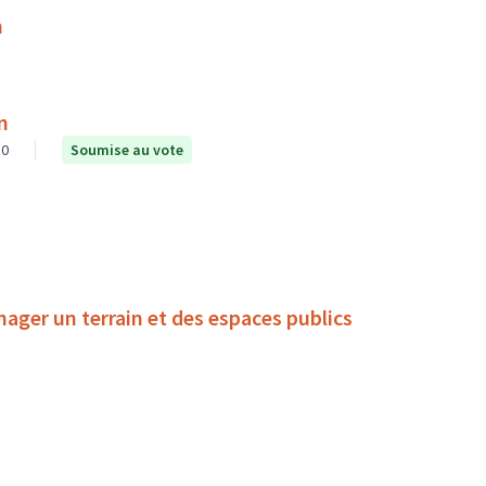
n
n
0
Soumise au vote
nager un terrain et des espaces publics