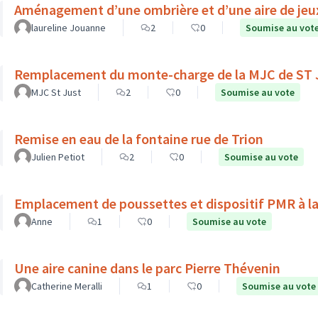
Aménagement d’une ombrière et d’une aire de jeux 
laureline Jouanne
2
0
Soumise au vot
Remplacement du monte-charge de la MJC de ST
MJC St Just
2
0
Soumise au vote
Remise en eau de la fontaine rue de Trion
Julien Petiot
2
0
Soumise au vote
Emplacement de poussettes et dispositif PMR à la
Anne
1
0
Soumise au vote
Une aire canine dans le parc Pierre Thévenin
Catherine Meralli
1
0
Soumise au vote