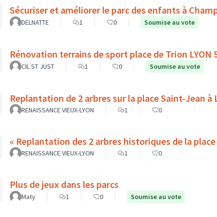
Sécuriser et améliorer le parc des enfants à Cham
DELNATTE
1
0
Soumise au vote
Rénovation terrains de sport place de Trion LYON 
CIL ST JUST
1
0
Soumise au vote
Replantation de 2 arbres sur la place Saint-Jean à
RENAISSANCE VIEUX-LYON
1
0
RENAISSANCE VIEUX-LYON
1
0
Plus de jeux dans les parcs
Maty
1
0
Soumise au vote