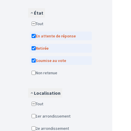
État
Tout
En attente de réponse
Retirée
Soumise au vote
Non retenue
Localisation
Tout
1er arrondissement
2e arrondissement