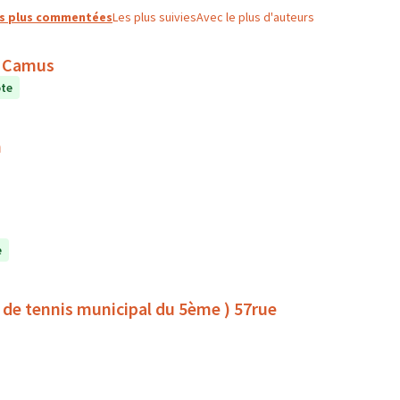
s plus commentées
Les plus suivies
Avec le plus d'auteurs
rt Camus
ote
n
e