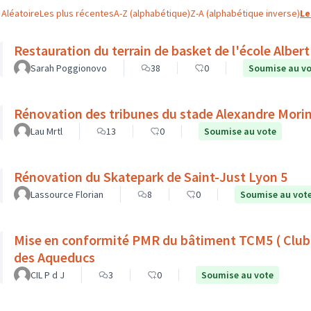
Aléatoire
Les plus récentes
A-Z (alphabétique)
Z-A (alphabétique inverse)
Le
Restauration du terrain de basket de l'école Albe
Sarah Poggionovo
38
0
Soumise au v
Rénovation des tribunes du stade Alexandre Mori
Lau Mrtl
13
0
Soumise au vote
Rénovation du Skatepark de Saint-Just Lyon 5
Lassource Florian
8
0
Soumise au vot
Mise en conformité PMR du bâtiment TCM5 ( Club de tennis municipal du 5ème ) 57rue
des Aqueducs
CIL P d J
3
0
Soumise au vote