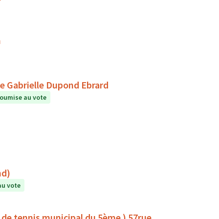
n
re Gabrielle Dupond Ebrard
oumise au vote
ert (Neyrand)
au vote