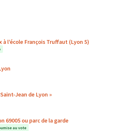
à l’école François Truffaut (Lyon 5)
e
 Lyon
« Replantation des 2 arbres historiques de la place Saint-Jean de Lyon »
yon 69005 ou parc de la garde
umise au vote