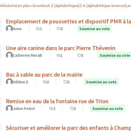
Aléatoire
Les plus récentes
A-Z (alphabétique)
Z-A (alphabétique inverse)
Le
Emplacement de poussettes et dispositif PMR à la
Anne
1
0
Soumise au vote
Une aire canine dans le parc Pierre Thévenin
Catherine Meralli
1
0
Soumise au vote
Bac à sable au parc de la mairie
Hélène D
0
0
Soumise au vote
Remise en eau de la fontaine rue de Trion
Julien Petiot
2
0
Soumise au vote
Sécuriser et améliorer le parc des enfants à Cham