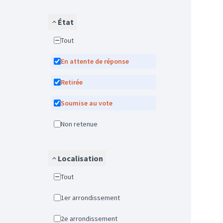
État
Tout
En attente de réponse
Retirée
Soumise au vote
Non retenue
Localisation
Tout
1er arrondissement
2e arrondissement