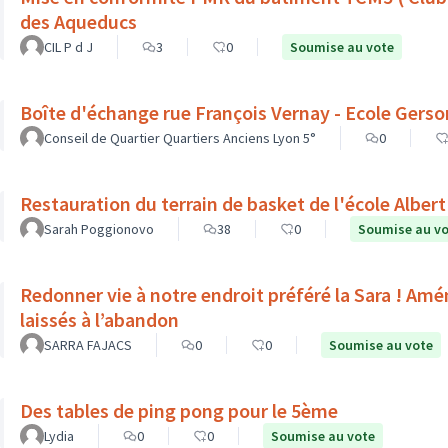
des Aqueducs
CIL P d J
3
0
Soumise au vote
Boîte d'échange rue François Vernay - Ecole Gerso
Conseil de Quartier Quartiers Anciens Lyon 5°
0
Restauration du terrain de basket de l'école Albe
Sarah Poggionovo
38
0
Soumise au v
Redonner vie à notre endroit préféré la Sara ! Amé
laissés à l’abandon
SARRA FAJACS
0
0
Soumise au vote
Des tables de ping pong pour le 5ème
Lydia
0
0
Soumise au vote