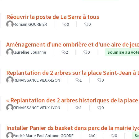
Réouvrir la poste de La Sarra à tous
Romain GOURBIER
0
0
Aménagement d’une ombrière et d’une aire de jeux 
laureline Jouanne
2
0
Soumise au vot
Replantation de 2 arbres sur la place Saint-Jean à
RENAISSANCE VIEUX-LYON
1
0
RENAISSANCE VIEUX-LYON
1
0
Installer Panier ds basket dans parc de la mairie l
André Marie Paul Antoine GODDE
0
0
So