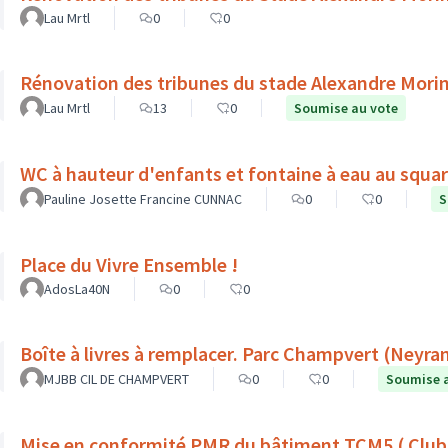
Lau Mrtl
0
0
Rénovation des tribunes du stade Alexandre Mori
Lau Mrtl
13
0
Soumise au vote
WC à hauteur d'enfants et fontaine à eau au squa
Pauline Josette Francine CUNNAC
0
0
S
Place du Vivre Ensemble !
AdosLa40N
0
0
Boîte à livres à remplacer. Parc Champv
MJBB CIL DE CHAMPVERT
0
0
Soumise 
Mise en conformité PMR du bâtiment TCM5 ( Club de tennis municipal du 5ème ) 57rue