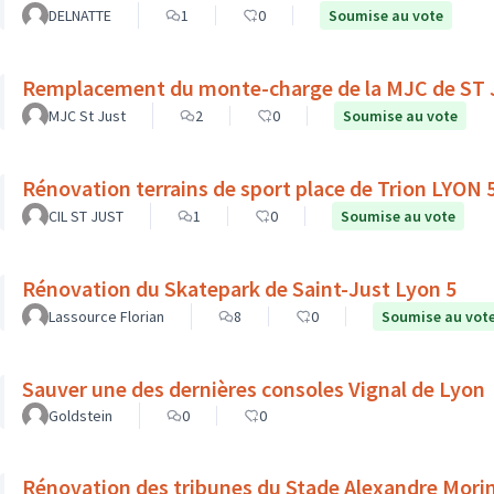
DELNATTE
1
0
Soumise au vote
Remplacement du monte-charge de la MJC de ST
MJC St Just
2
0
Soumise au vote
Rénovation terrains de sport place de Trion LYON 
CIL ST JUST
1
0
Soumise au vote
Rénovation du Skatepark de Saint-Just Lyon 5
Lassource Florian
8
0
Soumise au vot
Sauver une des dernières consoles Vignal de Lyon
Goldstein
0
0
Rénovation des tribunes du Stade Alexandre Mori