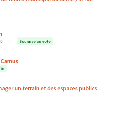
n
0
Soumise au vote
rt Camus
ote
nager un terrain et des espaces publics