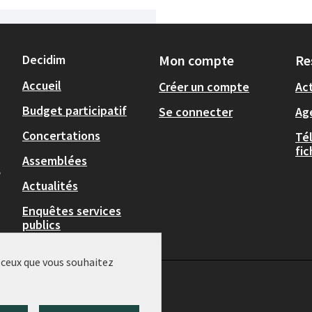
Decidim
Mon compte
Re
Accueil
Créer un compte
Act
Budget participatif
Se connecter
Ag
Concertations
Té
fi
Assemblées
,
Actualités
Enquêtes services
publics
r ceux que vous souhaitez