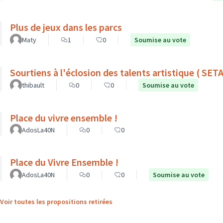
Plus de jeux dans les parcs
Maty
1
0
Soumise au vote
Sourtiens à l'éclosion des talents artistique ( SETA
thibault
0
0
Soumise au vote
Place du vivre ensemble !
AdosLa40N
0
0
Place du Vivre Ensemble !
AdosLa40N
0
0
Soumise au vote
Voir toutes les propositions retirées