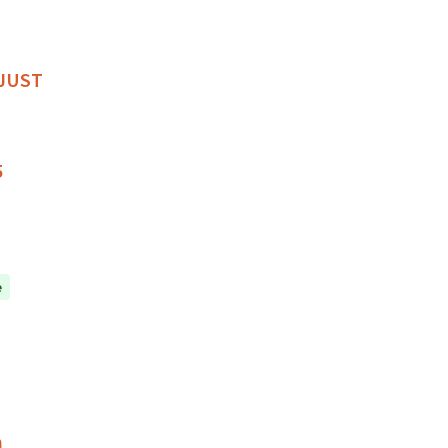
 JUST
5
e
n