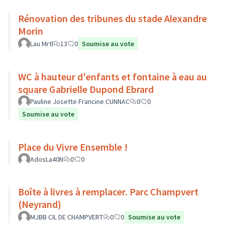
Rénovation des tribunes du stade Alexandre
Morin
Lau Mrtl
13
0
Soumise au vote
WC à hauteur d'enfants et fontaine à eau au
square Gabrielle Dupond Ebrard
Pauline Josette Francine CUNNAC
0
0
Soumise au vote
Place du Vivre Ensemble !
AdosLa40N
0
0
Boîte à livres à remplacer. Parc Champvert
(Neyrand)
MJBB CIL DE CHAMPVERT
0
0
Soumise au vote