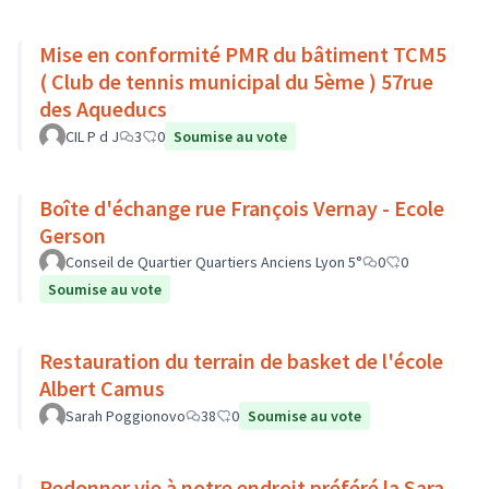
Mise en conformité PMR du bâtiment TCM5
( Club de tennis municipal du 5ème ) 57rue
des Aqueducs
CIL P d J
3
0
Soumise au vote
Boîte d'échange rue François Vernay - Ecole
Gerson
Conseil de Quartier Quartiers Anciens Lyon 5°
0
0
Soumise au vote
Restauration du terrain de basket de l'école
Albert Camus
Sarah Poggionovo
38
0
Soumise au vote
Redonner vie à notre endroit préféré la Sara