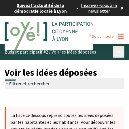
Suivez l'actualité de la
Inscrivez-vous à la
-
démocratie locale à Lyon
newsletter
Menu
Se connecter
Menu p
Budget participatif #2
/
Voir les idées déposées
Voir les idées déposées
Filtrer et rechercher
La liste ci-dessous reprend toutes les idées déposées
par les habitantes et les habitants. Pour découvrir les