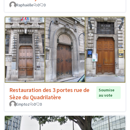
Raphaëlle
0
0
Restauration des 3 portes rue de
Soumise
au vote
Sèze du Quadrilatère
Emptoz
0
0