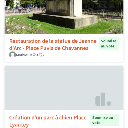
Restauration de la statue de Jeanne
Soumise
au vote
d'Arc - Place Puvis de Chavannes
Mathieu K
1
2
Création d’un parc à chien Place
Soumise au
vote
Lyautey