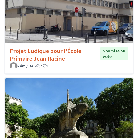
Projet Ludique pour l'École
Soumise au
vote
Primaire Jean Racine
Rémy BAS
4
1