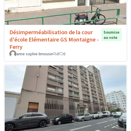
Désimperméabilisation de la cour
Soumise
au vote
d'école Elémentaire GS Montaigne -
Ferry
anne sophie limousin
0
0