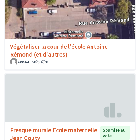
Végétaliser la cour de l'école Antoine
Rémond (et d'autres)
Anne-L. M
0
0
Fresque murale Ecole maternelle
Soumise au
vote
Jean Couty