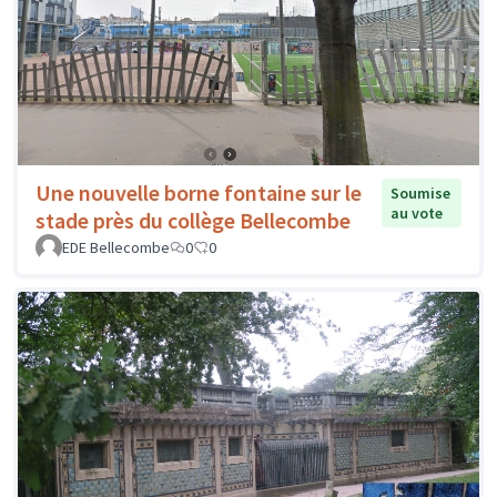
Une nouvelle borne fontaine sur le
Soumise
au vote
stade près du collège Bellecombe
EDE Bellecombe
0
0