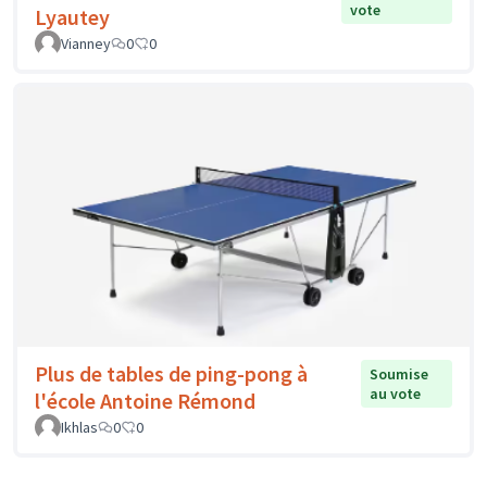
vote
Lyautey
Vianney
0
0
Plus de tables de ping-pong à
Soumise
au vote
l'école Antoine Rémond
Ikhlas
0
0