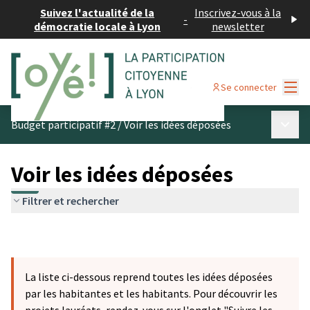
Suivez l'actualité de la
Inscrivez-vous à la
-
démocratie locale à Lyon
newsletter
Menu
Se connecter
Menu p
Budget participatif #2
/
Voir les idées déposées
Voir les idées déposées
Filtrer et rechercher
La liste ci-dessous reprend toutes les idées déposées
par les habitantes et les habitants. Pour découvrir les