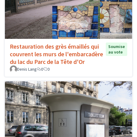
Restauration des grès émaillés qui
Soumise
au vote
couvrent les murs de l'embarcadère
du lac du Parc de la Tête d'Or
Denis Lang
0
0