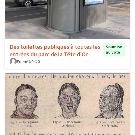
Des toilettes publiques à toutes les
Soumise
au vote
entrées du parc de la Tête d’Or
Edem
0
0