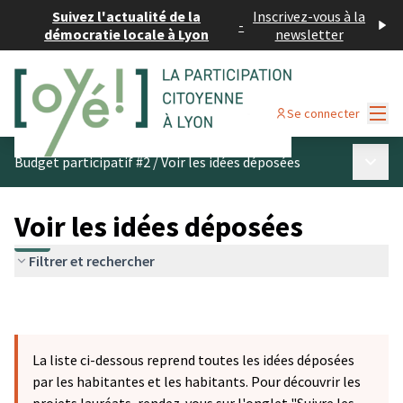
Suivez l'actualité de la
Inscrivez-vous à la
-
démocratie locale à Lyon
newsletter
Menu
Se connecter
Menu p
Budget participatif #2
/
Voir les idées déposées
Voir les idées déposées
Filtrer et rechercher
La liste ci-dessous reprend toutes les idées déposées
par les habitantes et les habitants. Pour découvrir les