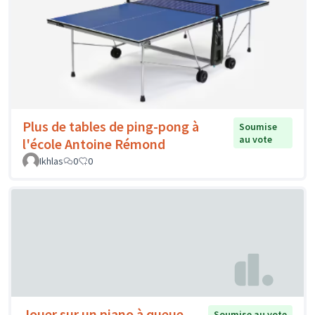
Plus de tables de ping-pong à
Soumise
au vote
l'école Antoine Rémond
Ikhlas
0
0
Jouer sur un piano à queue
Soumise au vote