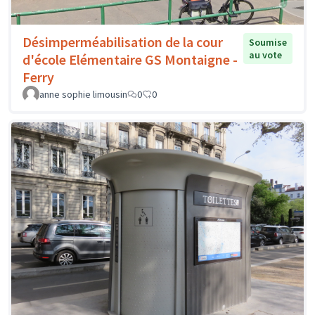
Désimperméabilisation de la cour
Soumise
au vote
d'école Elémentaire GS Montaigne -
Ferry
anne sophie limousin
0
0