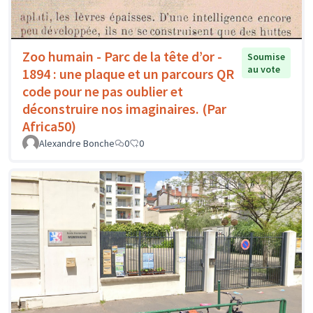
Zoo humain - Parc de la tête d’or -
Soumise
au vote
1894 : une plaque et un parcours QR
code pour ne pas oublier et
déconstruire nos imaginaires. (Par
Africa50)
Alexandre Bonche
0
0