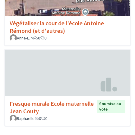
Végétaliser la cour de l'école Antoine
Rémond (et d'autres)
Anne-L. M
0
0
Fresque murale Ecole maternelle
Soumise au
vote
Jean Couty
Raphaëlle
0
0