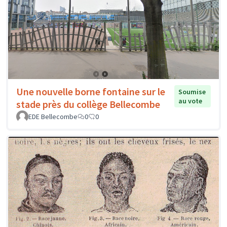
Une nouvelle borne fontaine sur le
Soumise
au vote
stade près du collège Bellecombe
EDE Bellecombe
0
0