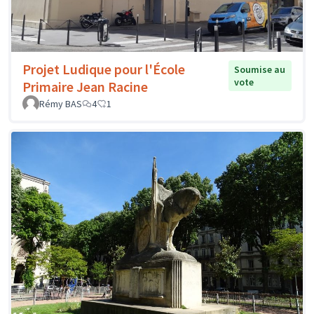
Projet Ludique pour l'École
Soumise au
vote
Primaire Jean Racine
Rémy BAS
4
1