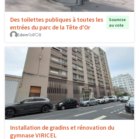
Des toilettes publiques à toutes les
Soumise
au vote
entrées du parc de la Tête d’Or
Edem
0
0
Installation de gradins et rénovation du
gymnase VIRICEL