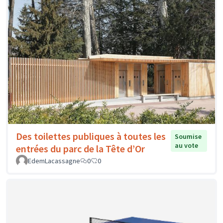
Des toilettes publiques à toutes les
Soumise
au vote
entrées du parc de la Tête d’Or
EdemLacassagne
0
0