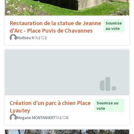
Restauration de la statue de Jeanne
Soumise
au vote
d'Arc - Place Puvis de Chavannes
Mathieu K
1
2
Création d’un parc à chien Place
Soumise au
vote
Lyautey
Megane MONTANVERT
1
0