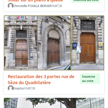
Christelle POUILLE BERGER
0
0
Restauration des 3 portes rue de
Soumise
au vote
Sèze du Quadrilatère
Emptoz
0
0