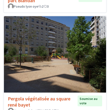
parc Blandan
Pseudo lyon oye
2
0
Pergola végétalisée au square
Soumise au
vote
rené bayet