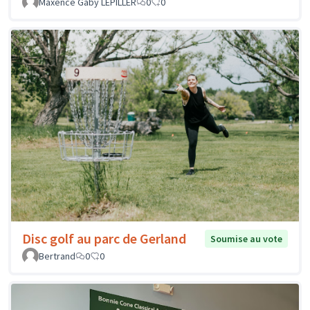
Maxence Gaby LEPILLER
0
0
Disc golf au parc de Gerland
Soumise au vote
Bertrand
0
0