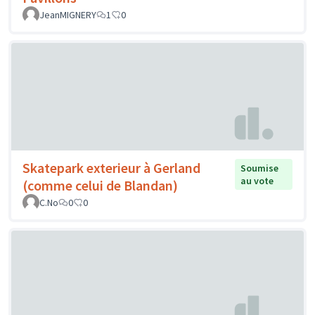
JeanMIGNERY
1
0
Skatepark exterieur à Gerland
Soumise
au vote
(comme celui de Blandan)
C.No
0
0