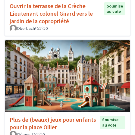
Ouvrir la terrasse de la Crèche
Soumise
au vote
Lieutenant colonel Girard vers le
jardin de la copropriété
Oberbach
1
0
Plus de (beaux) jeux pour enfants
Soumise
au vote
pour la place Ollier
Clément
1
0