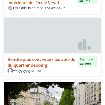
au vote
extérieurs de l’école Veyet
LES PARENTS DE L'ECOLE VEYET
0
0
Rendre plus conviviaux les abords
Soumise
au vote
du quartier debourg
Weyyyyyyyy
1
0