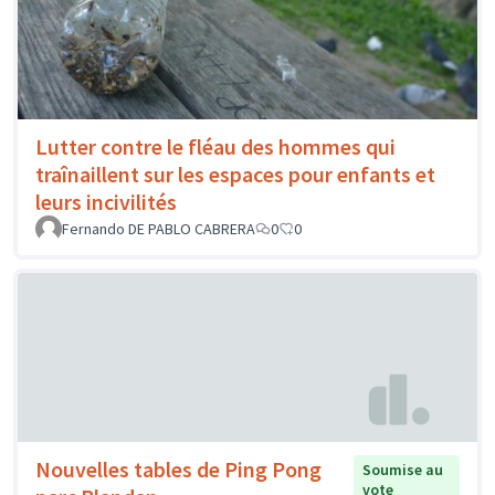
Lutter contre le fléau des hommes qui
traînaillent sur les espaces pour enfants et
leurs incivilités
Fernando DE PABLO CABRERA
0
0
Nouvelles tables de Ping Pong
Soumise au
vote