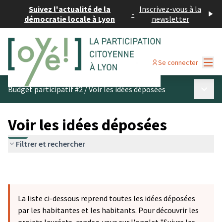
Suivez l'actualité de la
Inscrivez-vous à la
-
démocratie locale à Lyon
newsletter
Menu
Se connecter
Menu p
Budget participatif #2
/
Voir les idées déposées
Voir les idées déposées
Filtrer et rechercher
La liste ci-dessous reprend toutes les idées déposées
par les habitantes et les habitants. Pour découvrir les