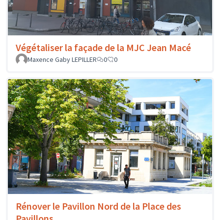
Végétaliser la façade de la MJC Jean Macé
Maxence Gaby LEPILLER
0
0
Rénover le Pavillon Nord de la Place des
Pavillons