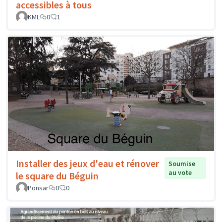
accessibles à tous
KML
0
1
Installer des jeux d'eau et rénover
Soumise
au vote
le square du Béguin
Ponsar
0
0