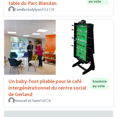
au vote
table du Parc Blandan
Camillestudylyon3
1
0
Un baby-foot pliable pour le café
Soumise
au vote
intergénérationnel du centre social
de Gerland
Youssef et Sami
0
0