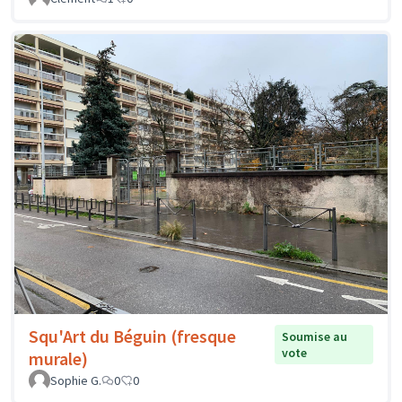
Squ'Art du Béguin (fresque
Soumise au
vote
murale)
Sophie G.
0
0