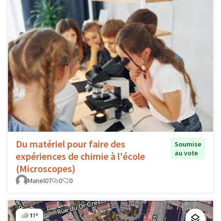
Du matériel pour faire des
Soumise
au vote
expériences de chimie à l'école
(Microscopes)
Manel07
0
0